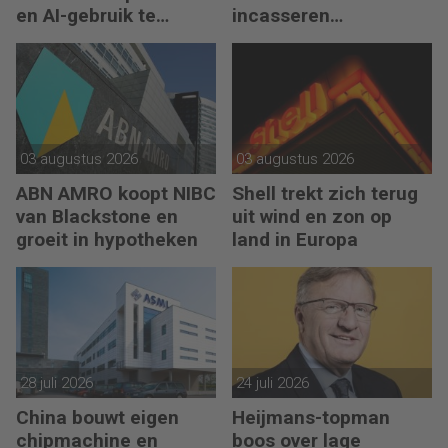
en AI-gebruik te
incasseren
versnellen
miljardenwinsten
03 augustus 2026
03 augustus 2026
ABN AMRO koopt NIBC
Shell trekt zich terug
van Blackstone en
uit wind en zon op
groeit in hypotheken
land in Europa
28 juli 2026
24 juli 2026
China bouwt eigen
Heijmans-topman
chipmachine en
boos over lage