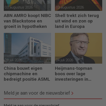
03 augustus 2026
03 augustus 2026
ABN AMRO koopt NIBC
Shell trekt zich terug
van Blackstone en
uit wind en zon op
groeit in hypotheken
land in Europa
28 juli 2026
24 juli 2026
China bouwt eigen
Heijmans-topman
chipmachine en
boos over lage
bedreigt positie ASML
investeringen in
infrastructuur
Meld je aan voor de nieuwsbrief
Meld je aan voor de nieuwsbrief