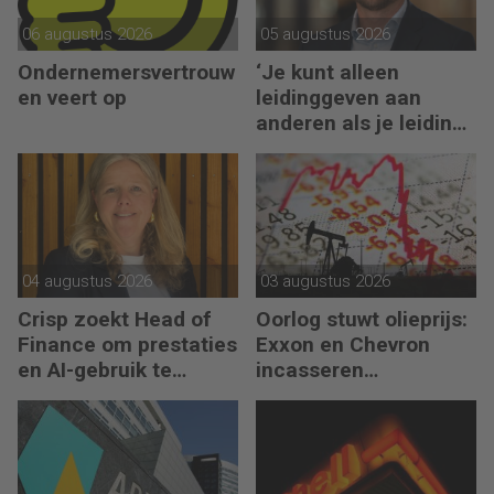
06 augustus 2026
05 augustus 2026
Ondernemersvertrouw
‘Je kunt alleen
en veert op
leidinggeven aan
anderen als je leiding
kunt geven aan jezelf’
04 augustus 2026
03 augustus 2026
Crisp zoekt Head of
Oorlog stuwt olieprijs:
Finance om prestaties
Exxon en Chevron
en AI-gebruik te
incasseren
versnellen
miljardenwinsten