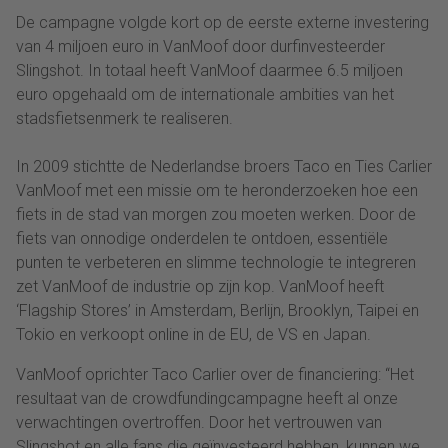
De campagne volgde kort op de eerste externe investering
van 4 miljoen euro in VanMoof door durfinvesteerder
Slingshot. In totaal heeft VanMoof daarmee 6.5 miljoen
euro opgehaald om de internationale ambities van het
stadsfietsenmerk te realiseren.
In 2009 stichtte de Nederlandse broers Taco en Ties Carlier
VanMoof met een missie om te heronderzoeken hoe een
fiets in de stad van morgen zou moeten werken. Door de
fiets van onnodige onderdelen te ontdoen, essentiële
punten te verbeteren en slimme technologie te integreren
zet VanMoof de industrie op zijn kop. VanMoof heeft
‘Flagship Stores’ in Amsterdam, Berlijn, Brooklyn, Taipei en
Tokio en verkoopt online in de EU, de VS en Japan.
VanMoof oprichter Taco Carlier over de financiering: “Het
resultaat van de crowdfundingcampagne heeft al onze
verwachtingen overtroffen. Door het vertrouwen van
Slingshot en alle fans die geïnvesteerd hebben, kunnen we