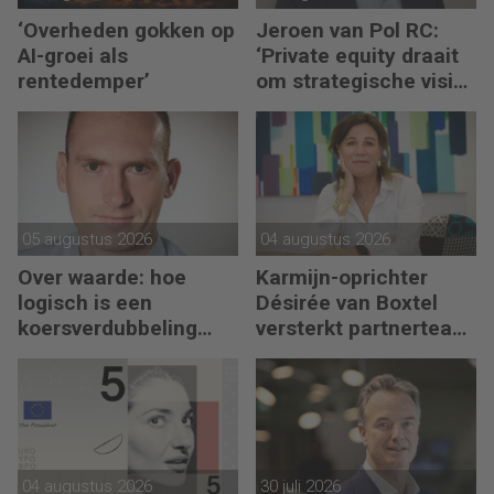
‘Overheden gokken op
Jeroen van Pol RC:
AI-groei als
‘Private equity draait
rentedemper’
om strategische visie
én operational
excellence’
05 augustus 2026
04 augustus 2026
Over waarde: hoe
Karmijn-oprichter
logisch is een
Désirée van Boxtel
koersverdubbeling
versterkt partnerteam
eigenlijk?
CFO Capabel
04 augustus 2026
30 juli 2026