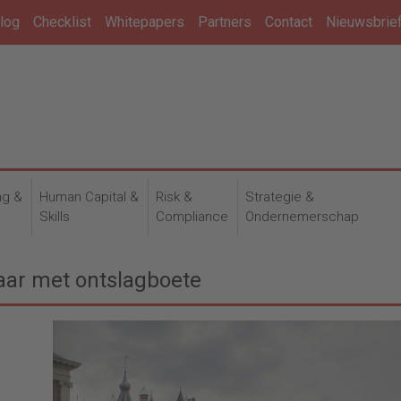
log
Checklist
Whitepapers
Partners
Contact
Nieuwsbrie
ng &
Human Capital &
Risk &
Strategie &
n
Skills
Compliance
Ondernemerschap
aar met ontslagboete