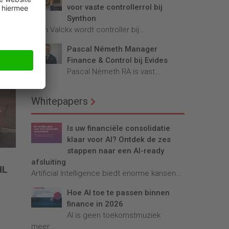
voor vaste controllerrol bij
Synthon
Teun Valckx wordt controller bij...
Pascal Németh Manager
s
Finance & Control bij Evides
t
Pascal Németh RA is vast...
Whitepapers
Is uw financiële consolidatie
klaar voor AI? Ontdek de zes
stappen naar een AI-ready
afsluiting
HL
Artificial Intelligence biedt enorme kansen...
n
Hoe AI toe te passen binnen
finance in 2026
AI is geen toekomstmuziek
meer...