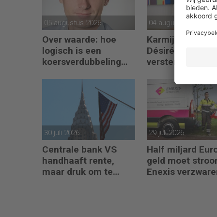
05 augustus 2026
04 augustus 2026
Over waarde: hoe
Karmijn-opricht
logisch is een
Désirée van Box
koersverdubbeling
versterkt
eigenlijk?
partnerteam CF
Capabel
30 juli 2026
29 juli 2026
Centrale bank VS
Half miljard Eu
handhaaft rente,
geld moet stro
maar druk om te
Enexis verzware
verhogen neemt toe