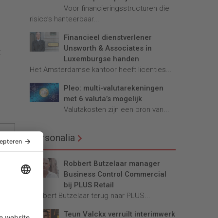
Voor financieringsstructuren die
risico’s hanteerbaar...
Financieel dienstverlener
Unsworth & Associates in
t
Luxemburgse handen
Het Amsterdamse kantoor heeft licenties...
Pleo: multi-valutarekeningen
met 6 valuta’s mogelijk
Valutakosten zijn een bron van...
Personalia
Robbert Butzelaar manager
Business Control Commercial
bij PLUS Retail
Robbert Butzelaar terug naar PLUS...
Teun Valckx verruilt interimwerk