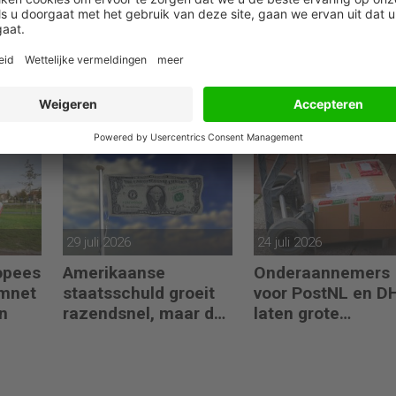
04 augustus 2026
30 juli 2026
er
ECB laat Europeanen
ING stapelt de
tel
meebeslissen over
miljarden ondank
nieuwe
wereldwijde onrus
O
eurobankbiljetten
29 juli 2026
24 juli 2026
ropees
Amerikaanse
Onderaannemers
omnet
staatsschuld groeit
voor PostNL en D
n
razendsnel, maar dat
laten grote
is niet erg
belastingschulde
achter