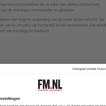
gsraad erbij betrekken als ze meer dan twintig werknemers
t van de ontvangen loonsubsidie terugbetalen.
ijven een hogere vergoeding van de vaste lasten beloofd. Die
jk van de omvang van het bedrijf en het omzetverlies. Dat word
ns van middelgrote bedrijven.