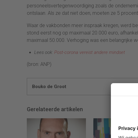
personeelsvertegenwoordiging zoals de ondernemin
ontslaan. Als ze dat niet doen, moeten ze 5 procen
Waar de vakbonden meer inspraak kregen, werd bedr
stond eerst nog op maximaal 20.000 euro, afhankeli
maximaal 50.000. Verhoging was een belangrijke we
Lees ook:
Post-corona vereist andere mindset
(bron: ANP)
Bouko de Groot
Gerelateerde artikelen