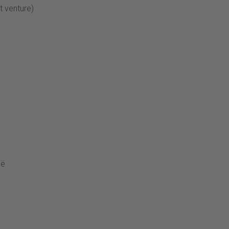
t venture)
ië