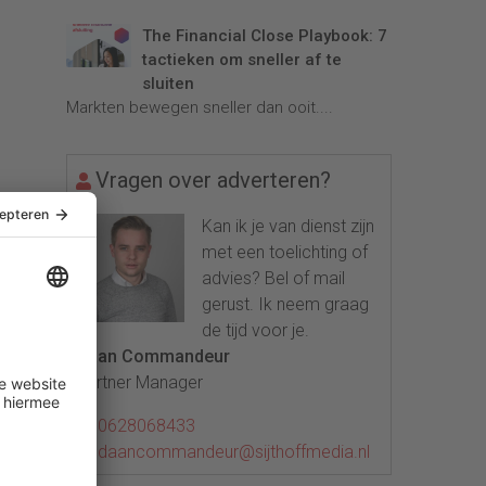
The Financial Close Playbook: 7
tactieken om sneller af te
sluiten
Markten bewegen sneller dan ooit....
Vragen over adverteren?
Kan ik je van dienst zijn
met een toelichting of
advies? Bel of mail
gerust. Ik neem graag
de tijd voor je.
Daan Commandeur
Partner Manager
0628068433
daancommandeur@sijthoffmedia.nl