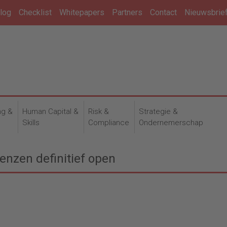
log
Checklist
Whitepapers
Partners
Contact
Nieuwsbrie
ng &
Human Capital &
Risk &
Strategie &
n
Skills
Compliance
Ondernemerschap
renzen definitief open