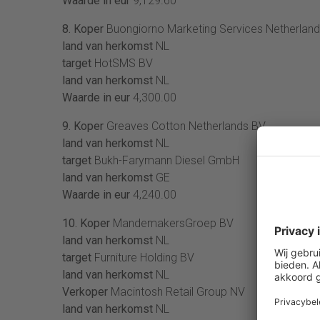
Waarde in eur
9,129.60
8. Koper
Buongiorno Marketing Services Netherlan
land van herkomst
NL
target
HotSMS BV
land van herkomst
NL
Waarde in eur
4,300.00
9. Koper
Greaves Cotton Netherlands BV
land van herkomst
NL
target
Bukh-Farymann Diesel GmbH
land van herkomst
GE
Waarde in eur
4,240.00
10. Koper
MandemakersGroep BV
land van herkomst
NL
target
Furniture Holding BV
land van herkomst
NL
Verkoper
Macintosh Retail Group NV
land van herkomst
NL