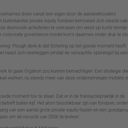
ie overnames doen vanuit een eigen door de aandeelhouders
en buitenlandse private equity fondsen bemoeien zich steeds vak
e desnoods activiteiten te verkopen om winst op korte termijn
e corporate governance-model komt daarmee onder druk te sta
ring- Plough denk ik dat Schering op het goede moment heeft
et naast zich neerleggen omdat de verwachte opbrengst bij een
 werk te gaan Organon zou kunnen bemachtigen. Een strategie di
 kan werken, nu steeds meer van deze ondernemingen middels 
ede moment toe te slaan. Dat er in de transactiepraktijk in de
 betreft buiten kijf. Het alom beschikbaar zijn van fondsen, onder
gang van een aantal grote private equity-huizen en een goedgev
basis om de records van 2006 te breken.’