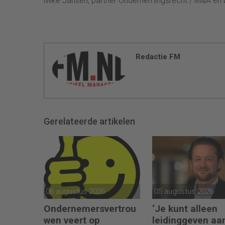
Mike Jansen, partner Ondernemingsrecht / M&A en 
Redactie FM
Gerelateerde artikelen
06 augustus 2026
05 augustus 2026
Ondernemersvertrou
‘Je kunt alleen
wen veert op
leidinggeven aa