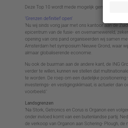
Deze Top 10 wordt mede mogelijk gemaakt door dat
‘Grenzen definitief open’
‘Nu wij sinds vorig jaar met ons kantoor aan de Zuid
epicentrum van de fusie- en overnamewereld, zeke
opening van ons pand organiseerden wij samen me
Amsterdam het symposium Nieuwe Grond, waar wij ui
almaar globaliserende economie.
Nu ook de buurman aan de andere kant, de ING Groe
verder te willen, kunnen we stellen dat multination
te worden. De roep om een duidelijke positionerin
investerings- en vestigingsklimaat, is actueler dan 
voorbeeld.’
Landsgrenzen
‘Na Stork, Getronics en Corus is Organon een vol
onder invloed komt van een buitenlandse partij. Ned
de verkoop van Organon aan Schering- Plough, de 