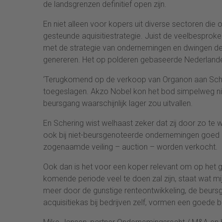
de landsgrenzen definitief open zijn.
En niet alleen voor kopers uit diverse sectoren d
gesteunde aquisitiestrategie. Juist de veelbesprok
met de strategie van ondernemingen en dwingen dez
genereren. Het op polderen gebaseerde Nederland
‘Terugkomend op de verkoop van Organon aan Sche
toegeslagen. Akzo Nobel kon het bod simpelweg ni
beursgang waarschijnlijk lager zou uitvallen.
En Schering wist welhaast zeker dat zij door zo te
ook bij niet-beursgenoteerde ondernemingen goed
zogenaamde veiling – auction – worden verkocht.
Ook dan is het voor een koper relevant om op het go
komende periode veel te doen zal zijn, staat wat mij
meer door de gunstige renteontwikkeling, de beurs
acquisitiekas bij bedrijven zelf, vormen een goede 