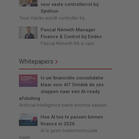
voor vaste controllerrol bij
Synthon
Teun Valckx wordt controller bij...
Pascal Németh Manager
Finance & Control bij Evides
Pascal Németh RA is vast...
Whitepapers
Is uw financiële consolidatie
klaar voor AI? Ontdek de zes
stappen naar een AI-ready
afsluiting
Artificial Intelligence biedt enorme kansen...
Hoe AI toe te passen binnen
finance in 2026
AI is geen toekomstmuziek
meer...