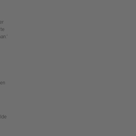
er
 te
an.’
e
een
ulde