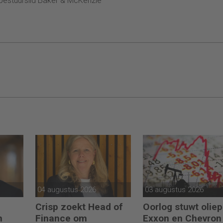
bestuurslid Baker & McKenzie
04 augustus 2026
03 augustus 2026
Crisp zoekt Head of
Oorlog stuwt oliepr
n
Finance om
Exxon en Chevron