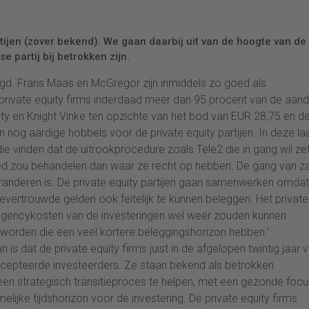
tijen (zover bekend). We gaan daarbij uit van de hoogte van de
partij bij betrokken zijn.
rdigd. Frans Maas en McGregor zijn inmiddels zo goed als
e private equity firms inderdaad meer dan 95 procent van de aan
ity en Knight Vinke ten opzichte van het bod van EUR 28,75 en d
n nog aardige hobbels voor de private equity partijen. In deze la
ie vinden dat de uitrookprocedure zoals Tele2 die in gang wil ze
oed zou behandelen dan waar ze recht op hebben. De gang van z
eranderen is. De private equity partijen gaan samenwerken omdat
ertrouwde gelden ook feitelijk te kunnen beleggen. Het private
 agencykosten van de investeringen wel weer zouden kunnen
f worden die een veel kortere beleggingshorizon hebben.’
 is dat de private equity firms juist in de afgelopen twintig jaar 
cepteerde investeerders. Ze staan bekend als betrokken
 een strategisch transitieproces te helpen, met een gezonde foc
lijke tijdshorizon voor de investering. De private equity firms