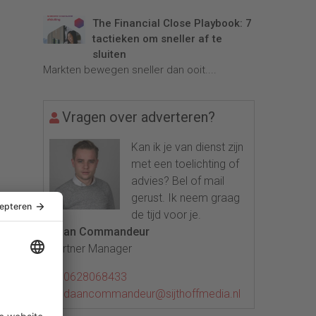
The Financial Close Playbook: 7
tactieken om sneller af te
sluiten
Markten bewegen sneller dan ooit....
Vragen over adverteren?
Kan ik je van dienst zijn
met een toelichting of
advies? Bel of mail
gerust. Ik neem graag
de tijd voor je.
Daan Commandeur
Partner Manager
0628068433
daancommandeur@sijthoffmedia.nl