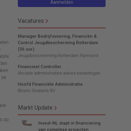
Aanmelden
Vacatures
Manager Bedrijfsvoering, Financiën &
delen
Control Jeugdbescherming Rotterdam
e
(36 uur)
Jeugdbescherming Rotterdam Rijnmond
atste
tten
Financieel Controller
aken
lArcade administraties-advies-belastingen
 ze
Hoofd Financiële Administratie
Bloem Sealants BV
veel
Markt Update
us op
Invest-NL stapt in financiering
van complexe projecten