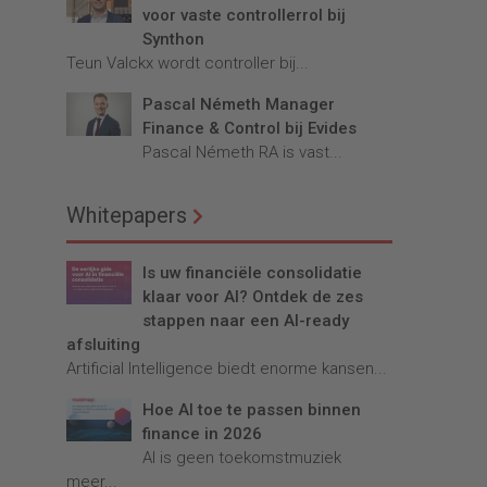
voor vaste controllerrol bij
Synthon
Teun Valckx wordt controller bij...
Pascal Németh Manager
Finance & Control bij Evides
Pascal Németh RA is vast...
Whitepapers
Is uw financiële consolidatie
klaar voor AI? Ontdek de zes
stappen naar een AI-ready
afsluiting
Artificial Intelligence biedt enorme kansen...
Hoe AI toe te passen binnen
finance in 2026
AI is geen toekomstmuziek
meer...