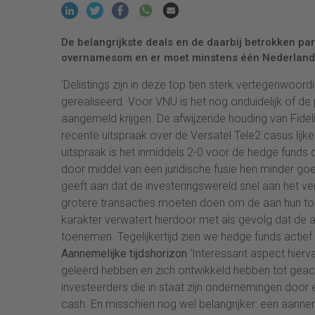
De belangrijkste deals en de daarbij betrokken par
overnamesom en er moet minstens één Nederlandse 
‘Delistings zijn in deze top tien sterk vertegenwoo
gerealiseerd. Voor VNU is het nog onduidelijk of d
aangemeld krijgen. De afwijzende houding van Fidel
recente uitspraak over de Versatel Tele2 casus lijke
uitspraak is het inmiddels 2-0 voor de hedge funds d
door middel van een juridische fusie hen minder g
geeft aan dat de investeringswereld snel aan het v
grotere transacties moeten doen om de aan hun toev
karakter verwatert hierdoor met als gevolg dat de
toenemen. Tegelijkertijd zien we hedge funds actie
Aannemelijke tijdshorizon
‘Interessant aspect hiervan
geleerd hebben en zich ontwikkeld hebben tot geac
investeerders die in staat zijn ondernemingen door
cash. En misschien nog wel belangrijker: een aanneme