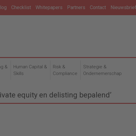
log
Checklist
Whitepapers
Partners
Contact
Nieuwsbrie
ng &
Human Capital &
Risk &
Strategie &
n
Skills
Compliance
Ondernemerschap
ivate equity en delisting bepalend’