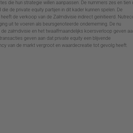
ates die hun strategie willen aanpassen. De nummers zes en tien u
 die de private equity partijen in dit kader kunnen spelen. De
 heeft de verkoop van de Zalmdivisie indirect geïnitieerd. Nutrec
ging uit te voeren als beursgenoteerde onderneming. De nu
n de zalmdivisie en het twaalfmaandelijks koersverloop geven aa
transacties geven aan dat private equity een blijvende
ency van de markt vergroot en waardecreatie tot gevolg heeft.