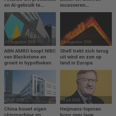
en AI-gebruik te
incasseren
versnellen
miljardenwinsten
03 augustus 2026
03 augustus 2026
ABN AMRO koopt NIBC
Shell trekt zich terug
van Blackstone en
uit wind en zon op
groeit in hypotheken
land in Europa
28 juli 2026
24 juli 2026
China bouwt eigen
Heijmans-topman
chipmachine en
boos over lage