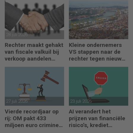
regelen?
28 juli 2026
27 juli 2026
Rechter maakt gehakt
Kleine ondernemers
van fiscale valkuil bij
VS stappen naar de
verkoop aandelen
rechter tegen nieuwe
door oprichters
importheffingen
27 juli 2026
23 juli 2026
Vierde recordjaar op
AI verandert het
rij: OM pakt 433
prijzen van financiële
miljoen euro crimineel
risico’s, krediet
geld af
verstrekken en