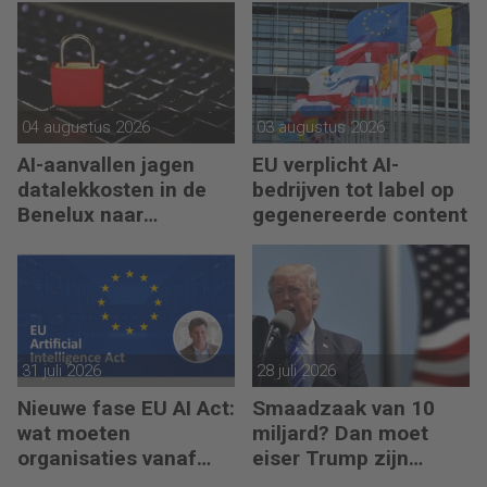
04 augustus 2026
03 augustus 2026
AI-aanvallen jagen
EU verplicht AI-
datalekkosten in de
bedrijven tot label op
Benelux naar
gegenereerde content
recordhoogte
31 juli 2026
28 juli 2026
Nieuwe fase EU AI Act:
Smaadzaak van 10
wat moeten
miljard? Dan moet
organisaties vanaf
eiser Trump zijn
augustus 2026
boeken laten zien