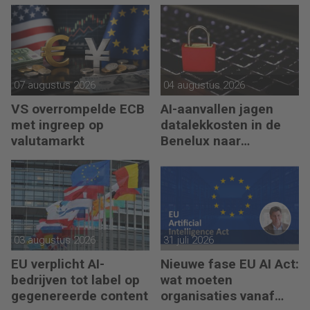
07 augustus 2026
04 augustus 2026
VS overrompelde ECB
AI-aanvallen jagen
met ingreep op
datalekkosten in de
valutamarkt
Benelux naar
recordhoogte
03 augustus 2026
31 juli 2026
EU verplicht AI-
Nieuwe fase EU AI Act:
bedrijven tot label op
wat moeten
gegenereerde content
organisaties vanaf