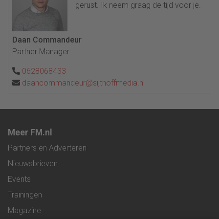
gerust. Ik neem graag de tijd voor je.
Daan Commandeur
Partner Manager
0628068433
daancommandeur@sijthoffmedia.nl
Meer FM.nl
Partners en Adverteren
Nieuwsbrieven
Events
Trainingen
Magazine