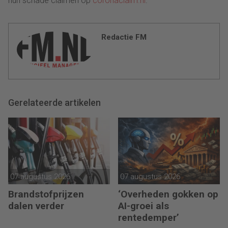
hun schade claimen op
coronaclaim.nl
.
Redactie FM
Gerelateerde artikelen
07 augustus 2026
07 augustus 2026
Brandstofprijzen
‘Overheden gokken op
dalen verder
AI-groei als
rentedemper’