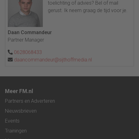
toelichting of advies? Bel of mail
gerust. Ik neem graag de tijd voor je.
Daan Commandeur
Partner Manager
0628068433
daancommandeur@sijthoffmedia.nl
Meer FM.nl
Partners en Adverteren
Nieuwsbrieven
Events
Trainingen