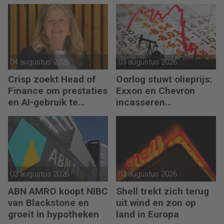
kunt geven aan jezelf’
04 augustus 2026
03 augustus 2026
Crisp zoekt Head of
Oorlog stuwt olieprijs:
Finance om prestaties
Exxon en Chevron
en AI-gebruik te
incasseren
versnellen
miljardenwinsten
03 augustus 2026
03 augustus 2026
ABN AMRO koopt NIBC
Shell trekt zich terug
van Blackstone en
uit wind en zon op
groeit in hypotheken
land in Europa