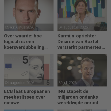
excellence’
05 augustus 2026
04 augustus 2026
Over waarde: hoe
Karmijn-oprichter
logisch is een
Désirée van Boxtel
koersverdubbeling
versterkt partnerteam
eigenlijk?
CFO Capabel
04 augustus 2026
30 juli 2026
ECB laat Europeanen
ING stapelt de
meebeslissen over
miljarden ondanks
nieuwe
wereldwijde onrust
eurobankbiljetten