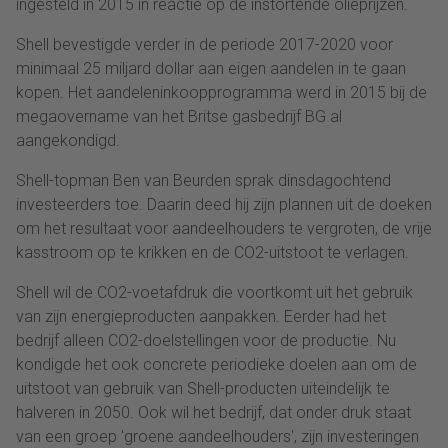
ingesteld in 2015 in reactie op de instortende olieprijzen.
Shell bevestigde verder in de periode 2017-2020 voor
minimaal 25 miljard dollar aan eigen aandelen in te gaan
kopen. Het aandeleninkoopprogramma werd in 2015 bij de
megaovername van het Britse gasbedrijf BG al
aangekondigd.
Shell-topman Ben van Beurden sprak dinsdagochtend
investeerders toe. Daarin deed hij zijn plannen uit de doeken
om het resultaat voor aandeelhouders te vergroten, de vrije
kasstroom op te krikken en de CO2-uitstoot te verlagen.
Shell wil de CO2-voetafdruk die voortkomt uit het gebruik
van zijn energieproducten aanpakken. Eerder had het
bedrijf alleen CO2-doelstellingen voor de productie. Nu
kondigde het ook concrete periodieke doelen aan om de
uitstoot van gebruik van Shell-producten uiteindelijk te
halveren in 2050. Ook wil het bedrijf, dat onder druk staat
van een groep 'groene aandeelhouders', zijn investeringen