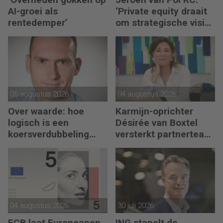
AI-groei als
‘Private equity draait
rentedemper’
om strategische visie
én operational
excellence’
05 augustus 2026
04 augustus 2026
Over waarde: hoe
Karmijn-oprichter
logisch is een
Désirée van Boxtel
koersverdubbeling
versterkt partnerteam
eigenlijk?
CFO Capabel
04 augustus 2026
30 juli 2026
ECB laat Europeanen
ING stapelt de