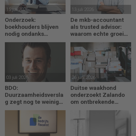
15 juli 2026
13 juli 2026
Onderzoek:
De mkb-accountant
boekhouders blijven
als trusted advisor:
nodig ondanks
waarom echte groei
boekhoudsoftware
begint met reflectie
03 juli 2026
26 juni 2026
BDO:
Duitse waakhond
Duurzaamheidsversla
onderzoekt Zalando
g zegt nog te weinig
om ontbrekende
over waarde en risico’s
transactie in
jaarrekening