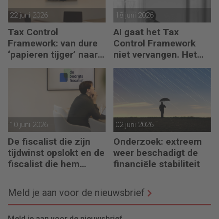
22 juni 2026
18 juni 2026
Tax Control
AI gaat het Tax
Framework: van dure
Control Framework
‘papieren tijger’ naar
niet vervangen. Het
digitaal stuurmiddel
maakt de fiscalist die
kan doorvragen alleen
maar belangrijker
10 juni 2026
02 juni 2026
De fiscalist die zijn
Onderzoek: extreem
tijdwinst opslokt en de
weer beschadigt de
fiscalist die hem
financiële stabiliteit
doorgeeft
Meld je aan voor de nieuwsbrief
Meld je aan voor de nieuwsbrief