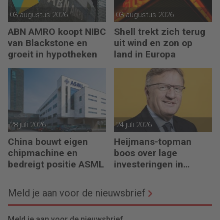
03 augustus 2026
03 augustus 2026
ABN AMRO koopt NIBC
Shell trekt zich terug
van Blackstone en
uit wind en zon op
groeit in hypotheken
land in Europa
28 juli 2026
24 juli 2026
China bouwt eigen
Heijmans-topman
chipmachine en
boos over lage
bedreigt positie ASML
investeringen in
infrastructuur
Meld je aan voor de nieuwsbrief
Meld je aan voor de nieuwsbrief