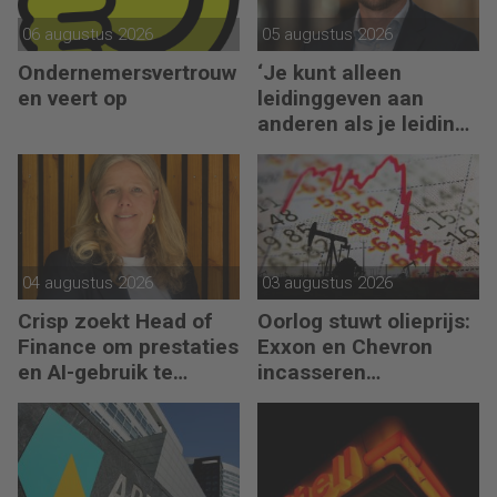
06 augustus 2026
05 augustus 2026
Ondernemersvertrouw
‘Je kunt alleen
en veert op
leidinggeven aan
anderen als je leiding
kunt geven aan jezelf’
04 augustus 2026
03 augustus 2026
Crisp zoekt Head of
Oorlog stuwt olieprijs:
Finance om prestaties
Exxon en Chevron
en AI-gebruik te
incasseren
versnellen
miljardenwinsten