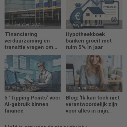
05 november 2025
04 augustus 2025
‘Financiering
Hypotheekboek
verduurzaming en
banken groeit met
transitie vragen om
ruim 5% in jaar
minder regels’
18 februari 2025
18 februari 2025
5 ‘Tipping Points’ voor
Blog: ‘Ik kan toch niet
AI-gebruik binnen
verantwoordelijk zijn
finance
voor alles in mijn
waardeketen?’