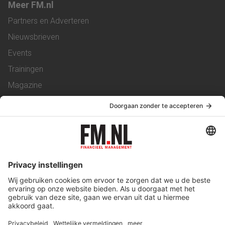
Meer FM.nl
Partners en Adverteren
Nieuwsbrieven
Events
Trainingen
Magazine
Vacatures
Service & Contact
Contact
Over ons
Werken bij ons
Privacy Statement
Algemene Voorwaarden
Privacyinstellingen