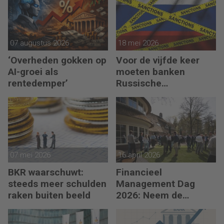
07 augustus 2026
18 mei 2026
‘Overheden gokken op
Voor de vijfde keer
AI-groei als
moeten banken
rentedemper’
Russische
bankgegoeden
melden
07 mei 2026
16 april 2026
BKR waarschuwt:
Financieel
steeds meer schulden
Management Dag
raken buiten beeld
2026: Neem de
toekomst in eigen
hand