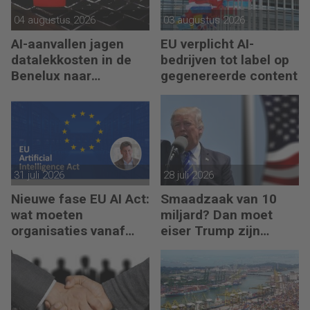
04 augustus 2026
03 augustus 2026
AI-aanvallen jagen
EU verplicht AI-
datalekkosten in de
bedrijven tot label op
Benelux naar
gegenereerde content
recordhoogte
31 juli 2026
28 juli 2026
Nieuwe fase EU AI Act:
Smaadzaak van 10
wat moeten
miljard? Dan moet
organisaties vanaf
eiser Trump zijn
augustus 2026
boeken laten zien
regelen?