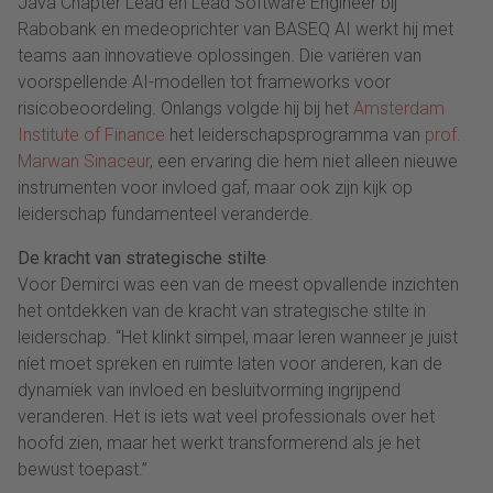
Java Chapter Lead en Lead Software Engineer bij
Rabobank en medeoprichter van BASEQ AI werkt hij met
teams aan innovatieve oplossingen. Die variëren van
voorspellende AI-modellen tot frameworks voor
risicobeoordeling. Onlangs volgde hij bij het
Amsterdam
Institute of Finance
het leiderschapsprogramma van
prof.
Marwan Sinaceur
, een ervaring die hem niet alleen nieuwe
instrumenten voor invloed gaf, maar ook zijn kijk op
leiderschap fundamenteel veranderde.
​​De kracht van strategische stilte
Voor Demirci was een van de meest opvallende inzichten
het ontdekken van de kracht van strategische stilte in
leiderschap. “Het klinkt simpel, maar leren wanneer je juist
níet moet spreken en ruimte laten voor anderen, kan de
dynamiek van invloed en besluitvorming ingrijpend
veranderen. Het is iets wat veel professionals over het
hoofd zien, maar het werkt transformerend als je het
bewust toepast.”