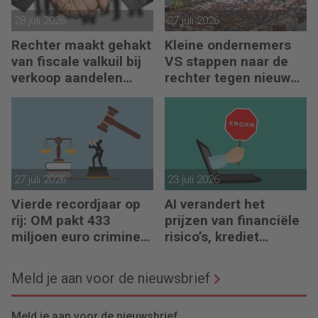
28 juli 2026
27 juli 2026
Rechter maakt gehakt
Kleine ondernemers
van fiscale valkuil bij
VS stappen naar de
verkoop aandelen
rechter tegen nieuwe
door oprichters
importheffingen
27 juli 2026
23 juli 2026
Vierde recordjaar op
AI verandert het
rij: OM pakt 433
prijzen van financiële
miljoen euro crimineel
risico’s, krediet
geld af
verstrekken en
reacties op crises
Meld je aan voor de nieuwsbrief
Meld je aan voor de nieuwsbrief