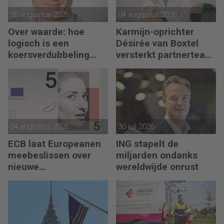
05 augustus 2026
04 augustus 2026
Over waarde: hoe
Karmijn-oprichter
logisch is een
Désirée van Boxtel
koersverdubbeling
versterkt partnerteam
eigenlijk?
CFO Capabel
04 augustus 2026
30 juli 2026
ECB laat Europeanen
ING stapelt de
meebeslissen over
miljarden ondanks
nieuwe
wereldwijde onrust
eurobankbiljetten