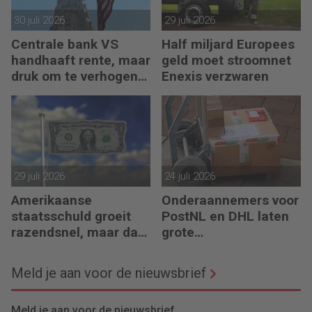
30 juli 2026
29 juli 2026
Centrale bank VS
Half miljard Europees
handhaaft rente, maar
geld moet stroomnet
druk om te verhogen
Enexis verzwaren
neemt toe
29 juli 2026
24 juli 2026
Amerikaanse
Onderaannemers voor
staatsschuld groeit
PostNL en DHL laten
razendsnel, maar dat
grote
is niet erg
belastingschulden
achter
Meld je aan voor de nieuwsbrief
Meld je aan voor de nieuwsbrief