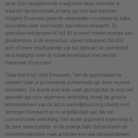
lamp. Een veelgehoorde vraag rond deze innovatie is
waarom de doorbraak zo lang op zich laat wachten.
Volgens Emanuels gaan de uiteindelijke voordelen bij zulke
innovaties vaak veel verder dan initieel verwacht. Zo
gebruiken led-lampen 60 tot 90 procent minder energie dan
gloeilampen, is de levensduur vrijwel onbeperkt (50.000
uren of meer onafhankelijk van het gebruik) en vermindert
de lichtafgifte over de totale levensduur met slechts
maximaal 30 procent.
“Daar komt bij”, stelt Emanuels, “dat de gepercipieerde
nadelen vaak al grotendeels achterhaald zijn door recente
innovaties. Zo wordt over leds vaak gezegd dat ze nog niet
geschikt zijn voor algemene verlichting, terwijl de groei in
lichtrendement van de led in werkelijkheid nog steeds met
sprongen toeneemt en nu al gelijkstaat aan die van
conventionele verlichting. Een ander argument tegen leds is
de dure aanschafprijs. In de praktijk blijkt dat bedrijven de
investeringskosten vaak al binnen een jaar terugverdienen.”