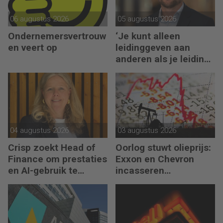
06 augustus 2026
05 augustus 2026
Ondernemersvertrouw
‘Je kunt alleen
en veert op
leidinggeven aan
anderen als je leiding
kunt geven aan jezelf’
04 augustus 2026
03 augustus 2026
Crisp zoekt Head of
Oorlog stuwt olieprijs:
Finance om prestaties
Exxon en Chevron
en AI-gebruik te
incasseren
versnellen
miljardenwinsten