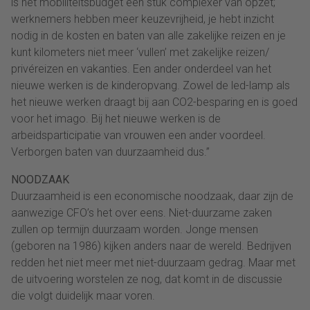
is het mobiliteitsbudget een stuk complexer van opzet;
werknemers hebben meer keuzevrijheid, je hebt inzicht
nodig in de kosten en baten van alle zakelijke reizen en je
kunt kilometers niet meer ‘vullen’ met zakelijke reizen/
privéreizen en vakanties. Een ander onderdeel van het
nieuwe werken is de kinderopvang. Zowel de led-lamp als
het nieuwe werken draagt bij aan CO2-besparing en is goed
voor het imago. Bij het nieuwe werken is de
arbeidsparticipatie van vrouwen een ander voordeel.
Verborgen baten van duurzaamheid dus.”
NOODZAAK
Duurzaamheid is een economische noodzaak, daar zijn de
aanwezige CFO’s het over eens. Niet-duurzame zaken
zullen op termijn duurzaam worden. Jonge mensen
(geboren na 1986) kijken anders naar de wereld. Bedrijven
redden het niet meer met niet-duurzaam gedrag. Maar met
de uitvoering worstelen ze nog, dat komt in de discussie
die volgt duidelijk maar voren.