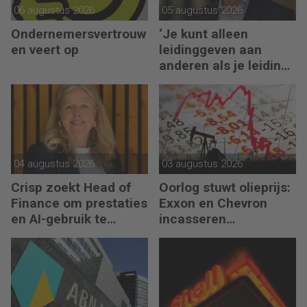
06 augustus 2026
05 augustus 2026
Ondernemersvertrouw
‘Je kunt alleen
en veert op
leidinggeven aan
anderen als je leiding
kunt geven aan jezelf’
04 augustus 2026
03 augustus 2026
Crisp zoekt Head of
Oorlog stuwt olieprijs:
Finance om prestaties
Exxon en Chevron
en AI-gebruik te
incasseren
versnellen
miljardenwinsten