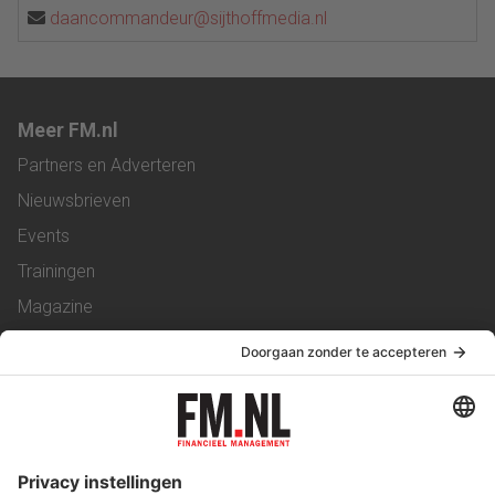
daancommandeur@sijthoffmedia.nl
Meer FM.nl
Partners en Adverteren
Nieuwsbrieven
Events
Trainingen
Magazine
Vacatures
Service & Contact
Contact
Over ons
Werken bij ons