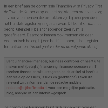
In een brief aan de commissie Financiën wijst Privacy First
de Tweede Kamer erop dat het register een bron van zorg
is voor veel mensen die betrokken zijn bij bedrijven die in
het Handelsregister zijn ingeschreven. Dit komt omdat het
begrip ‘uiteindelijk belanghebbende’ zeer ruim is
gedefinieerd. Daardoor kunnen ook mensen die geen
economisch belang bij een bedrijf hebben, in het register
terechtkomen.
[Artikel gaat verder na de volgende alinea]
Bent u financieel manager, business controller of heeft u te
maken met (bedrijfs)financiering, financeprocessen en IT
rondom finance en wilt u reageren op dit artikel of heeft u
een visie op dossiers, issues en (praktische) zaken die
relevant zijn, informeer dan de redactie middels
redactie@sijthoffmedia.nl
voor een mogelijke publicatie,
blog, analyse of een interviewgesprek.
De commissie Financiën buigt zich binnenkort over een