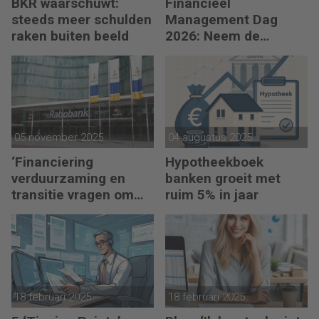
BKR waarschuwt:
Financieel
steeds meer schulden
Management Dag
raken buiten beeld
2026: Neem de
toekomst in eigen
hand
05 november 2025
04 augustus 2025
‘Financiering
Hypotheekboek
verduurzaming en
banken groeit met
transitie vragen om
ruim 5% in jaar
minder regels’
18 februari 2025
18 februari 2025