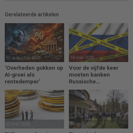
Gerelateerde artikelen
07 augustus 2026
18 mei 2026
‘Overheden gokken op
Voor de vijfde keer
AI-groei als
moeten banken
rentedemper’
Russische
bankgegoeden
melden
07 mei 2026
16 april 2026