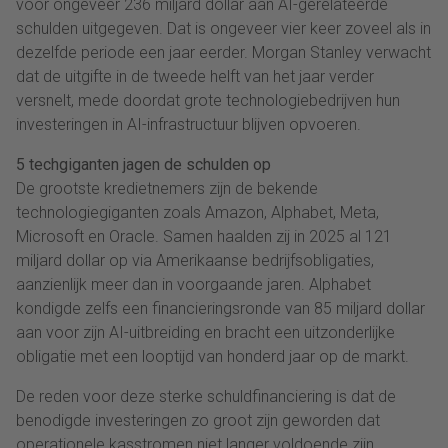
voor ongeveer 236 miljard dollar aan AI-gerelateerde
schulden uitgegeven. Dat is ongeveer vier keer zoveel als in
dezelfde periode een jaar eerder. Morgan Stanley verwacht
dat de uitgifte in de tweede helft van het jaar verder
versnelt, mede doordat grote technologiebedrijven hun
investeringen in AI-infrastructuur blijven opvoeren.
5 techgiganten jagen de schulden op
De grootste kredietnemers zijn de bekende
technologiegiganten zoals Amazon, Alphabet, Meta,
Microsoft en Oracle. Samen haalden zij in 2025 al 121
miljard dollar op via Amerikaanse bedrijfsobligaties,
aanzienlijk meer dan in voorgaande jaren. Alphabet
kondigde zelfs een financieringsronde van 85 miljard dollar
aan voor zijn AI-uitbreiding en bracht een uitzonderlijke
obligatie met een looptijd van honderd jaar op de markt.
De reden voor deze sterke schuldfinanciering is dat de
benodigde investeringen zo groot zijn geworden dat
operationele kasstromen niet langer voldoende zijn.