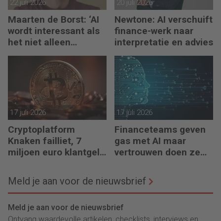
22 juli 2026
20 juli 2026
Maarten de Borst: ‘AI
Newtone: AI verschuift
wordt interessant als
finance-werk naar
het niet alleen
interpretatie en advies
meedenkt, maar ook
bouwt’
17 juli 2026
17 juli 2026
Cryptoplatform
Financeteams geven
Knaken failliet, 7
gas met AI maar
miljoen euro klantgeld
vertrouwen doen ze
ontbreekt
het niet
Meld je aan voor de nieuwsbrief
Meld je aan voor de nieuwsbrief
Ontvang waardevolle artikelen, checklists, interviews en