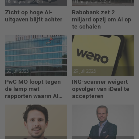
05 augustus 2026
04 augustus 2026
Zicht op hoge AI-
Rabobank zet 2
uitgaven blijft achter
miljard opzij om AI op
te schalen
30 juli 2026
29 juli 2026
PwC MO loopt tegen
ING-scanner weigert
de lamp met
opvolger van iDeal te
rapporten waarin AI
accepteren
erop los liegt