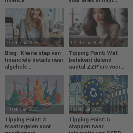
finance
voor alles in mijn
waardeketen?’
11 februari 2025
10 februari 2025
Blog: ‘Kleine stap van
Tipping Point: Wat
financiële details naar
betekent dalend
algehele
aantal ZZP’ers voor
duurzaamheid ‘
financiële planning?
10 februari 2025
10 februari 2025
Tipping Point: 3
Tipping Point: 5
maatregelen voor
stappen naar