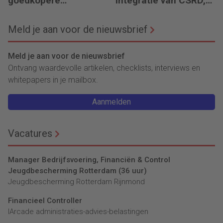
goedkopere
integratie van CSRD,
financiering (om te
CSDDD en Taxonomie
verduurzamen)
Meld je aan voor de nieuwsbrief
Meld je aan voor de nieuwsbrief
Ontvang waardevolle artikelen, checklists, interviews en
whitepapers in je mailbox.
Aanmelden
Vacatures
Manager Bedrijfsvoering, Financiën & Control
Jeugdbescherming Rotterdam (36 uur)
Jeugdbescherming Rotterdam Rijnmond
Financieel Controller
lArcade administraties-advies-belastingen