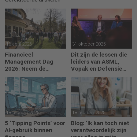
16 april 2026
31 oktober 2025
Financieel
Dit zijn de lessen die
Management Dag
leiders van ASML,
2026: Neem de
Vopak en Defensie
toekomst in eigen
toepassen in
hand
turbulente tijden
18 februari 2025
18 februari 2025
5 ‘Tipping Points’ voor
Blog: ‘Ik kan toch niet
AI-gebruik binnen
verantwoordelijk zijn