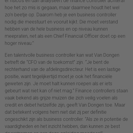
er risico’s en dan analyseert de finance controller achteraf
hoe het zo mis is gegaan, maar daarmee houdt het wel
zo’n beetje op. Daarom heb je een business controller
nodig die meestuurt en vooruit kijkt. Die moet verstand
hebben van de hele business en op niveau kunnen
meepraten, net als een Chief Financial Officer doet op een
hoger niveau.”
Een talentvolle business controller kan wat Van Dongen
betreft de “CFO van de toekomst” zijn. “Je bent de
rechterhand van de afdelingsdirecteur. Het is een lastige
positie, want tegelijkertijd moet je ook het financiële
geweten zijn. Je moet halt kunnen roepen als er iets
gebeurt wat niet kan of niet mag.” Finance controllers staan
vaak bekend als grijze muizen die zich veilig voelen als
credit en debet hetzelfde zijn, geeft Van Dongen toe. Maar
dat betekent volgens hem niet dat zij per definitie
ongeschikt zijn als business controller. “Als ze in potentie de
vaardigheden en het inzicht hebben, dan kunnen ze best