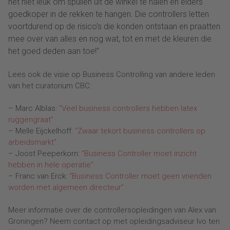
het niet leuk om spullen uit de winkel te halen en elders
goedkoper in de rekken te hangen. Die controllers letten
voortdurend op de risico’s die konden ontstaan en praatten
mee over van alles en nog wat, tot en met de kleuren die
het goed deden aan toe!”
Lees ook de visie op Business Controlling van andere leden
van het curatorium CBC:
– Marc Alblas:
“Veel business controllers hebben latex
ruggengraat”
– Melle Eijckelhoff:
“Zwaar tekort business controllers op
arbeidsmarkt”
– Joost Peeperkorn:
“Business Controller moet inzicht
hebben in hele operatie”
– Franc van Erck:
“Business Controller moet geen vrienden
worden met algemeen directeur”
Meer informatie over de controllersopleidingen van Alex van
Groningen? Neem contact op met opleidingsadviseur Ivo ten