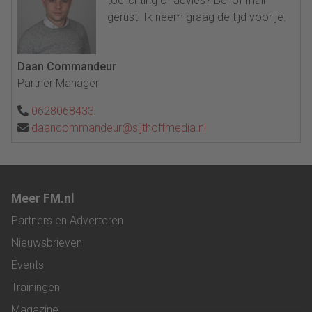
toelichting of advies? Bel of mail
gerust. Ik neem graag de tijd voor je.
Daan Commandeur
Partner Manager
0628068433
daancommandeur@sijthoffmedia.nl
Meer FM.nl
Partners en Adverteren
Nieuwsbrieven
Events
Trainingen
Magazine