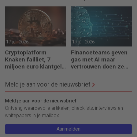
meedenkt, maar ook
bouwt’
17 juli 2026
17 juli 2026
Cryptoplatform
Financeteams geven
Knaken failliet, 7
gas met AI maar
miljoen euro klantgeld
vertrouwen doen ze
ontbreekt
het niet
Meld je aan voor de nieuwsbrief
Meld je aan voor de nieuwsbrief
Ontvang waardevolle artikelen, checklists, interviews en
whitepapers in je mailbox.
Aanmelden