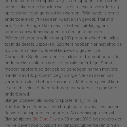
componenten die bepalend zijn in de topsport. Toch is het
soms lastig om te bepalen waar een relevante verbeterslag
op basis van data gemaakt kan worden. “Wat nuttig is om te
onderzoeken blijft vaak een kwestie van gevoel. Trial and
error”, stelt Blangé. Daarnaast is het een uitdaging om
sporters en wetenschappers op één lijn te houden.
“Wetenschappers willen graag 100 procent zekerheid. Alles
tot in de details uitzoeken. Sporters hebben hier niet altijd de
tijd voor en maken ook veel keuzes op gevoel. De
Olympische Spelen worden niet uitgesteld, omdat bepaalde
onderzoeksresultaten nog niet gevaloriseerd zijn. Soms
moeten sporters op dat gebied genoegen nemen met iets
minder dan 100 procent”, zegt Blangé. “Je kan zaken pas
verbeteren als je het ook kan meten. Met alleen gevoel kom
je er niet. Inclusief de meetbare parameters is je plan beter
onderbouwd.”
Blange probeert als oud-profsporter in zijn rol bij
Sportcentrum Papendal een brugfunctie te vervullen tussen
de wetenschappers en sporters. Als openingspreker zal
Blangé tijdens
Big Data Day
op 30 maart 2016 bezoekers een
inkijkje geven hoe topsport en datagebruik verweven zijn en