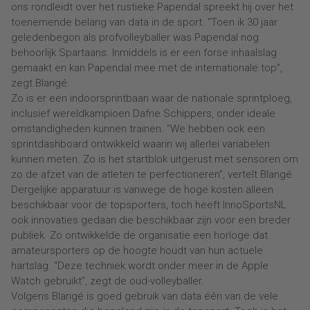
ons rondleidt over het rustieke Papendal spreekt hij over het
toenemende belang van data in de sport. “Toen ik 30 jaar
geledenbegon als profvolleyballer was Papendal nog
behoorlijk Spartaans. Inmiddels is er een forse inhaalslag
gemaakt en kan Papendal mee met de internationale top”,
zegt Blangé.
Zo is er een indoorsprintbaan waar de nationale sprintploeg,
inclusief wereldkampioen Dafne Schippers, onder ideale
omstandigheden kunnen trainen. “We hebben ook een
sprintdashboard ontwikkeld waarin wij allerlei variabelen
kunnen meten. Zo is het startblok uitgerust met sensoren om
zo de afzet van de atleten te perfectioneren”, vertelt Blangé.
Dergelijke apparatuur is vanwege de hoge kosten alleen
beschikbaar voor de topsporters, toch heeft InnoSportsNL
ook innovaties gedaan die beschikbaar zijn voor een breder
publiek. Zo ontwikkelde de organisatie een horloge dat
amateursporters op de hoogte houdt van hun actuele
hartslag. “Deze techniek wordt onder meer in de Apple
Watch gebruikt”, zegt de oud-volleyballer.
Volgens Blangé is goed gebruik van data één van de vele