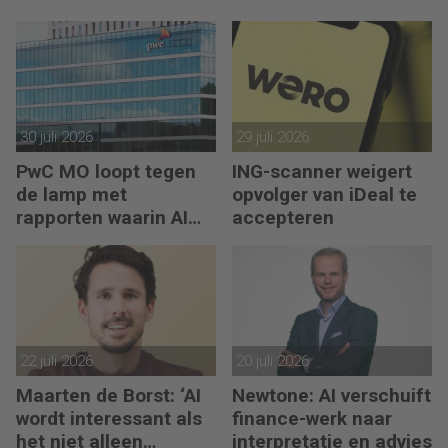
30 juli 2026
29 juli 2026
PwC MO loopt tegen
ING-scanner weigert
de lamp met
opvolger van iDeal te
rapporten waarin AI
accepteren
erop los liegt
22 juli 2026
20 juli 2026
Maarten de Borst: ‘AI
Newtone: AI verschuift
wordt interessant als
finance-werk naar
het niet alleen
interpretatie en advies