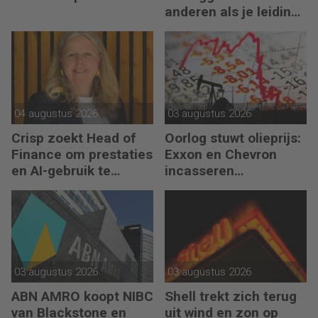
anderen als je leiding
kunt geven aan jezelf’
04 augustus 2026
03 augustus 2026
Crisp zoekt Head of
Oorlog stuwt olieprijs:
Finance om prestaties
Exxon en Chevron
en AI-gebruik te
incasseren
versnellen
miljardenwinsten
03 augustus 2026
03 augustus 2026
ABN AMRO koopt NIBC
Shell trekt zich terug
van Blackstone en
uit wind en zon op