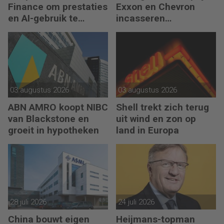
Finance om prestaties
Exxon en Chevron
en AI-gebruik te
incasseren
versnellen
miljardenwinsten
03 augustus 2026
03 augustus 2026
ABN AMRO koopt NIBC
Shell trekt zich terug
van Blackstone en
uit wind en zon op
groeit in hypotheken
land in Europa
28 juli 2026
24 juli 2026
China bouwt eigen
Heijmans-topman