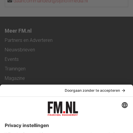
daancommandeur@sijthoffmedia.nl
Meer FM.nl
Partners en Adverteren
Nieuwsbrieven
Events
Trainingen
Magazine
Vacatures
Service & Contact
Contact
Over ons
Werken bij ons