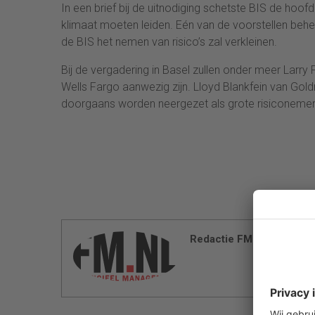
In een brief bij de uitnodiging schetste BIS de hoo
klimaat moeten leiden. Eén van de voorstellen behe
de BIS het nemen van risico’s zal verkleinen.
Bij de vergadering in Basel zullen onder meer Larry
Wells Fargo aanwezig zijn. Lloyd Blankfein van G
doorgaans worden neergezet als grote risiconemers
Redactie FM