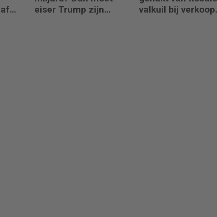
naf
eiser Trump zijn
valkuil bij verkoop
boeken laten zien
aandelen door
oprichters