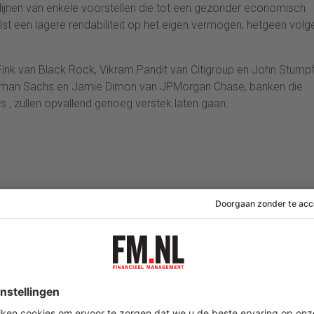
fdlijnen van enkele voorstellen die tot een gezonder economisch
lst een lagere rendabiliteit op het eigen vermogen, hetgeen volg
 Fink van Black Rock, Vikram Pandit van Citigroup en John Stump
oldman Sachs en Jamie Dimon van JPMorgan Chase, banken die
 , zullen opvallend genoeg verstek laten gaan.