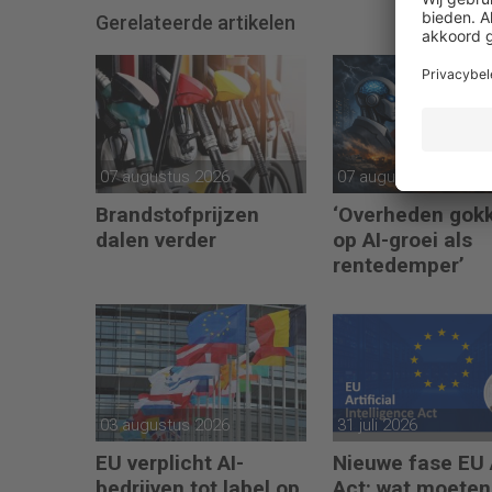
Gerelateerde artikelen
07 augustus 2026
07 augustus 2026
Brandstofprijzen
‘Overheden gok
dalen verder
op AI-groei als
rentedemper’
03 augustus 2026
31 juli 2026
EU verplicht AI-
Nieuwe fase EU 
bedrijven tot label op
Act: wat moeten