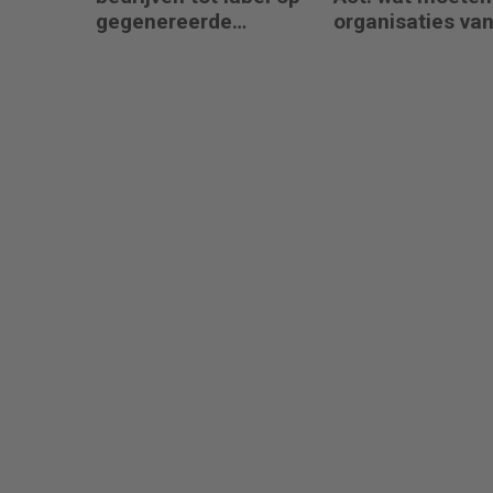
gegenereerde
organisaties va
content
augustus 2026
regelen?