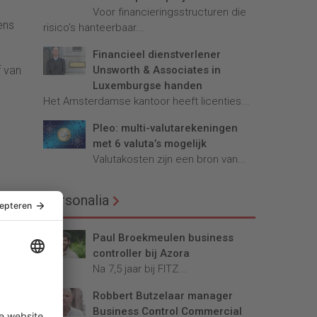
Voor financieringsstructuren die
ens
risico’s hanteerbaar...
Financieel dienstverlener
f van
Unsworth & Associates in
Luxemburgse handen
Het Amsterdamse kantoor heeft licenties...
Pleo: multi-valutarekeningen
met 6 valuta’s mogelijk
Valutakosten zijn een bron van...
Personalia
Paul Broekmeulen business
controller bij Azora
Na 7,5 jaar bij FITZ...
Robbert Butzelaar manager
Business Control Commercial