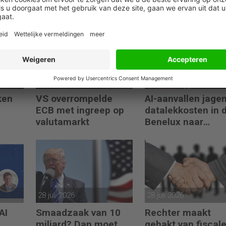
07 augustus 2026
04 augustus 2026
ken
VS overrompelde
AI-aanvallen jage
ECB met ingreep op
datalekkosten in 
valutamarkt
Benelux naar
recordhoogte
28 juli 2026
28 juli 2026
AI
Smaadzaak van 10
Rechter maakt
miljard? Dan moet
gehakt van fiscal