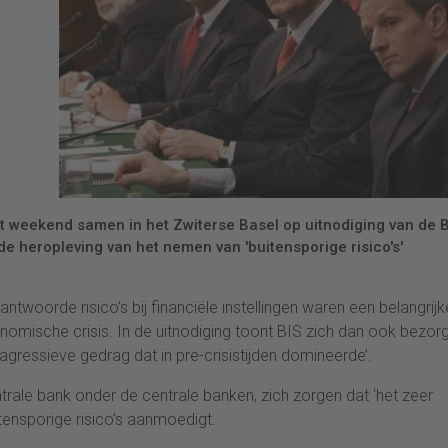
it weekend samen in het Zwiterse Basel op uitnodiging van de 
r de heropleving van het nemen van 'buitensporige risico's'
twoorde risico’s bij financiële instellingen waren een belangrijk
mische crisis. In de uitnodiging toont BIS zich dan ook bezor
n agressieve gedrag dat in pre-crisistijden domineerde’.
ale bank onder de centrale banken, zich zorgen dat ‘het zeer
ensporige risico’s aanmoedigt.