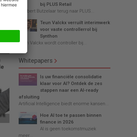
bij PLUS Retail
Robbert Butzelaar terug naar PLUS...
Teun Valckx verruilt interimwerk
voor vaste controllerrol bij
Synthon
Teun Valckx wordt controller bij...
n
Whitepapers
de
Is uw financiële consolidatie
klaar voor AI? Ontdek de zes
stappen naar een AI-ready
afsluiting
Artificial Intelligence biedt enorme kansen...
Hoe AI toe te passen binnen
finance in 2026
AI is geen toekomstmuziek
e
meer...