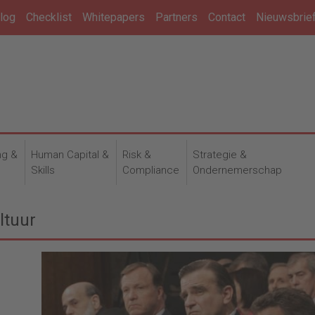
log
Checklist
Whitepapers
Partners
Contact
Nieuwsbrie
ng &
Human Capital &
Risk &
Strategie &
n
Skills
Compliance
Ondernemerschap
ltuur