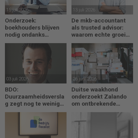
15 juli 2026
13 juli 2026
Onderzoek:
De mkb-accountant
boekhouders blijven
als trusted advisor:
nodig ondanks
waarom echte groei
boekhoudsoftware
begint met reflectie
03 juli 2026
26 juni 2026
BDO:
Duitse waakhond
Duurzaamheidsversla
onderzoekt Zalando
g zegt nog te weinig
om ontbrekende
over waarde en risico’s
transactie in
jaarrekening