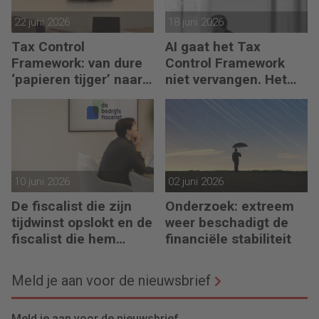
22 juni 2026
18 juni 2026
Tax Control
AI gaat het Tax
Framework: van dure
Control Framework
‘papieren tijger’ naar
niet vervangen. Het
digitaal stuurmiddel
maakt de fiscalist die
kan doorvragen alleen
maar belangrijker
10 juni 2026
02 juni 2026
De fiscalist die zijn
Onderzoek: extreem
tijdwinst opslokt en de
weer beschadigt de
fiscalist die hem
financiële stabiliteit
doorgeeft
Meld je aan voor de nieuwsbrief
Meld je aan voor de nieuwsbrief