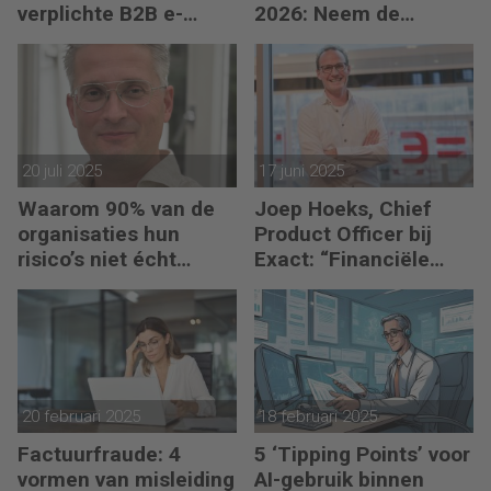
verplichte B2B e-
2026: Neem de
facturatie en
toekomst in eigen
Nederlandse bedrijven
hand
gaan het merken
20 juli 2025
17 juni 2025
Waarom 90% van de
Joep Hoeks, Chief
organisaties hun
Product Officer bij
risico’s niet écht
Exact: “Financiële
beheerst
professional kan volop
profiteren van AI”
20 februari 2025
18 februari 2025
Factuurfraude: 4
5 ‘Tipping Points’ voor
vormen van misleiding
AI-gebruik binnen