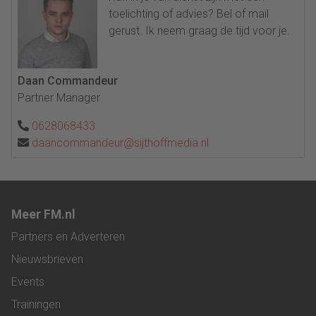
toelichting of advies? Bel of mail
gerust. Ik neem graag de tijd voor je.
Daan Commandeur
Partner Manager
0628068433
daancommandeur@sijthoffmedia.nl
Meer FM.nl
Partners en Adverteren
Nieuwsbrieven
Events
Trainingen