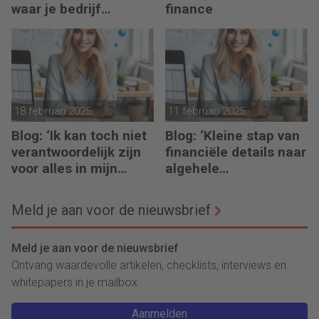
waar je bedrijf
finance
slachtoffer van kan
worden
18 februari 2025
11 februari 2025
Blog: ‘Ik kan toch niet
Blog: ‘Kleine stap van
verantwoordelijk zijn
financiële details naar
voor alles in mijn
algehele
waardeketen?’
duurzaamheid ‘
Meld je aan voor de nieuwsbrief
Meld je aan voor de nieuwsbrief
Ontvang waardevolle artikelen, checklists, interviews en
whitepapers in je mailbox.
Aanmelden