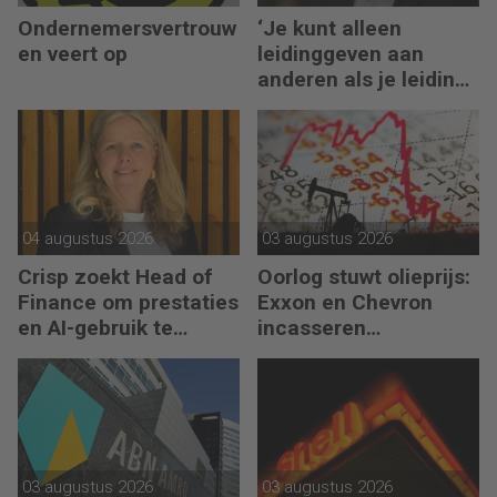
Ondernemersvertrouw
‘Je kunt alleen
en veert op
leidinggeven aan
anderen als je leiding
kunt geven aan jezelf’
04 augustus 2026
03 augustus 2026
Crisp zoekt Head of
Oorlog stuwt olieprijs:
Finance om prestaties
Exxon en Chevron
en AI-gebruik te
incasseren
versnellen
miljardenwinsten
03 augustus 2026
03 augustus 2026