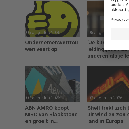
06 augustus 2026
05 augustus 2026
Ondernemersvertrou
‘Je kunt alleen
wen veert op
leidinggeven aa
anderen als je l
kunt geven aan
jezelf’
03 augustus 2026
03 augustus 2026
ABN AMRO koopt
Shell trekt zich 
NIBC van Blackstone
uit wind en zon 
en groeit in
land in Europa
hypotheken