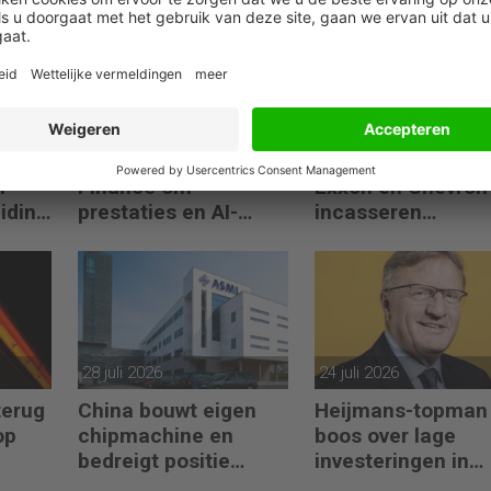
04 augustus 2026
03 augustus 2026
Crisp zoekt Head of
Oorlog stuwt oliepr
n
Finance om
Exxon en Chevron
eiding
prestaties en AI-
incasseren
gebruik te versnellen
miljardenwinsten
28 juli 2026
24 juli 2026
terug
China bouwt eigen
Heijmans-topman
op
chipmachine en
boos over lage
bedreigt positie
investeringen in
ASML
infrastructuur