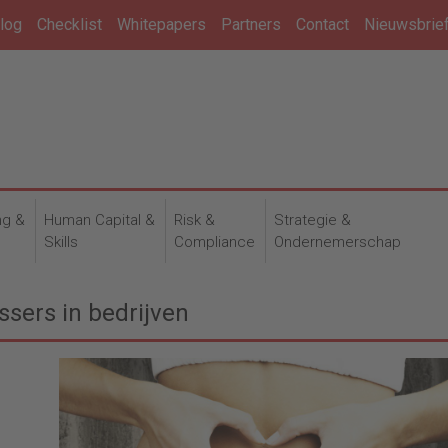
log
Checklist
Whitepapers
Partners
Contact
Nieuwsbrie
ng &
Human Capital &
Risk &
Strategie &
n
Skills
Compliance
Ondernemerschap
ssers in bedrijven