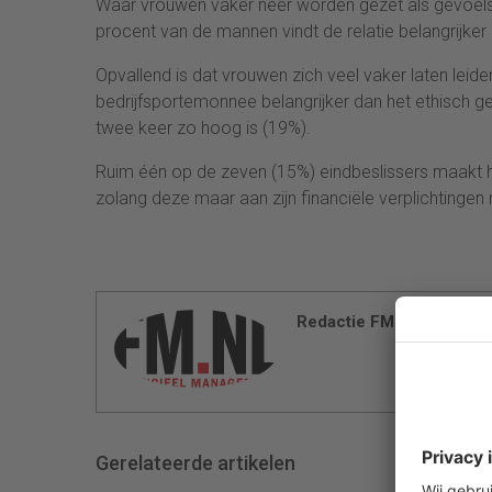
Waar vrouwen vaker neer worden gezet als gevoels
procent van de mannen vindt de relatie belangrijker 
Opvallend is dat vrouwen zich veel vaker laten leid
bedrijfsportemonnee belangrijker dan het ethisch ged
twee keer zo hoog is (19%).
Ruim één op de zeven (15%) eindbeslissers maakt het 
zolang deze maar aan zijn financiële verplichtingen 
Redactie FM
Gerelateerde artikelen