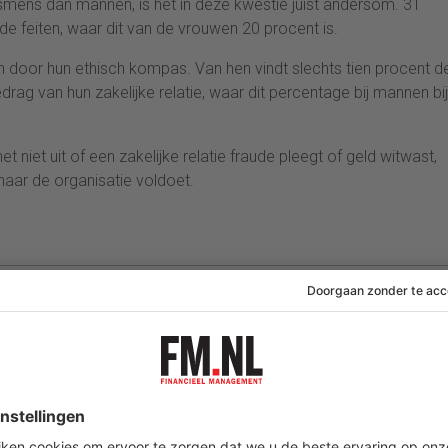
mens dan mannen, is het in deze kwestie juist andersom. 31
de feiten, waar dit van de vrouwen 20 procent is.
en door hun ethisch kompas. Van hen vindt slechts tien procent d
rag van hun zakelijke relatie, waar dit percentage bij mannen bi
niet uit of een zakelijke relatie fraude pleegt of geld witwast,
naar de organisatie voldoet.