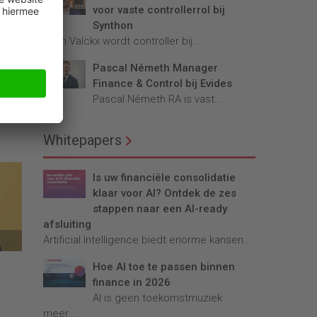
voor vaste controllerrol bij
Synthon
Teun Valckx wordt controller bij...
Pascal Németh Manager
Finance & Control bij Evides
Pascal Németh RA is vast...
ijs:
Whitepapers
Is uw financiële consolidatie
klaar voor AI? Ontdek de zes
stappen naar een AI-ready
afsluiting
Artificial Intelligence biedt enorme kansen...
Hoe AI toe te passen binnen
finance in 2026
AI is geen toekomstmuziek
meer...