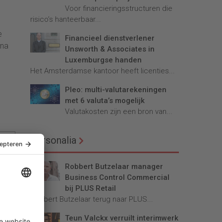
Voor financieringsstructuren die
risico’s hanteerbaar...
e
Financieel dienstverlener
jna
Unsworth & Associates in
Luxemburgse handen
Het Amsterdamse kantoor heeft licenties...
Pleo: multi-valutarekeningen
met 6 valuta’s mogelijk
Valutakosten zijn een bron van...
Personalia
Robbert Butzelaar manager
Business Control Commercial
bij PLUS Retail
Robbert Butzelaar terug naar PLUS...
Teun Valckx verruilt interimwerk