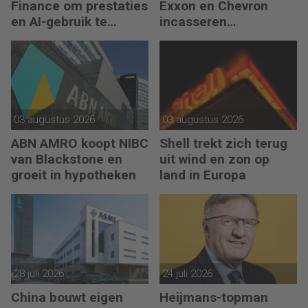
Finance om prestaties
Exxon en Chevron
en AI-gebruik te
incasseren
versnellen
miljardenwinsten
03 augustus 2026
03 augustus 2026
ABN AMRO koopt NIBC
Shell trekt zich terug
van Blackstone en
uit wind en zon op
groeit in hypotheken
land in Europa
28 juli 2026
24 juli 2026
China bouwt eigen
Heijmans-topman