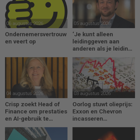
06 augustus 2026
05 augustus 2026
Ondernemersvertrouw
‘Je kunt alleen
en veert op
leidinggeven aan
anderen als je leiding
kunt geven aan jezelf’
04 augustus 2026
03 augustus 2026
Crisp zoekt Head of
Oorlog stuwt olieprijs:
Finance om prestaties
Exxon en Chevron
en AI-gebruik te
incasseren
versnellen
miljardenwinsten