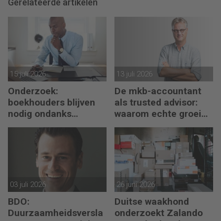
Gerelateerde artikelen
15 juli 2026
13 juli 2026
Onderzoek:
De mkb-accountant
boekhouders blijven
als trusted advisor:
nodig ondanks
waarom echte groei
boekhoudsoftware
begint met reflectie
03 juli 2026
26 juni 2026
BDO:
Duitse waakhond
Duurzaamheidsversla
onderzoekt Zalando