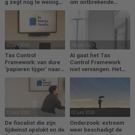
g zegt nog te weinig
om ontbrekende
over waarde en risico’s
transactie in
jaarrekening
22 juni 2026
18 juni 2026
Tax Control
AI gaat het Tax
Framework: van dure
Control Framework
‘papieren tijger’ naar
niet vervangen. Het
digitaal stuurmiddel
maakt de fiscalist die
kan doorvragen alleen
maar belangrijker
10 juni 2026
02 juni 2026
De fiscalist die zijn
Onderzoek: extreem
tijdwinst opslokt en de
weer beschadigt de