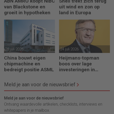
ABN AMRO koopt NIBC
Shell trekt zich terug
van Blackstone en
uit wind en zon op
groeit in hypotheken
land in Europa
28 juli 2026
24 juli 2026
China bouwt eigen
Heijmans-topman
chipmachine en
boos over lage
bedreigt positie ASML
investeringen in
infrastructuur
Meld je aan voor de nieuwsbrief
Meld je aan voor de nieuwsbrief
Ontvang waardevolle artikelen, checklists, interviews en
whitepapers in je mailbox.