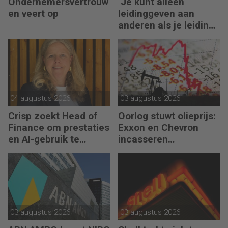
Ondernemersvertrouw
‘Je kunt alleen
en veert op
leidinggeven aan
anderen als je leiding
kunt geven aan jezelf’
04 augustus 2026
03 augustus 2026
Crisp zoekt Head of
Oorlog stuwt olieprijs:
Finance om prestaties
Exxon en Chevron
en AI-gebruik te
incasseren
versnellen
miljardenwinsten
03 augustus 2026
03 augustus 2026