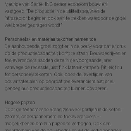
Maurice van Sante, ING senior econoom bouw en
vastgoed. “De productie in de utiliteitsbouw en de
infrasector beginnen ook aan te trekken waardoor de groei
wel breder gedragen wordt.”
Personeels- en materiaaltekorten nemen toe
De aanhoudende groei zorgt er in de bouw voor dat er druk
op de productiecapaciteit komt te staan. Bouwbedrijven en
toeleveranciers hadden deze in de voorgaande jaren
vanwege de recessie juist flink laten inkrimpen. Dit leidt nu
tot personeelstekorten. Ook lopen de levertijden van
bouwmaterialen op doordat toeleveranciers niet snel
genoeg hun productiecapaciteit kunnen opvoeren.
Hogere prijzen
Door de toenemende vraag zien veel partijen in de keten –
zzp’ers, onderaannemers en toeleveranciers –
mogelijkheden om hun prijzen te verhogen. Ook een
meerderheid van de bouwbedrijven wil de verkoopprijzen