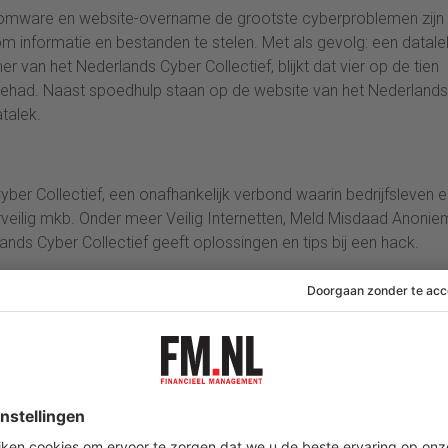
ansomware en website-overname de grootste cyberproblemen zijn
 informatie en bestanden te stelen. Met als gevolg: een datalek
r van het Nederlands Cyber Collectief, blijkt dat vier op de tien
gehad. Naast spoedhulp staan op de website van het Nederlands
atalek.
yber Collectief, een onafhankelijk verbond waarin bedrijfsleven 
rveilig mkb. Onder meer Veilig Internetten, Meld Misdaad Anonie
nds Cyber Collectief geeft oplossingen en tips bij een hack.
yber Collectief.