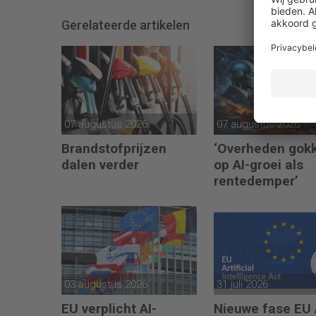
Gerelateerde artikelen
07 augustus 2026
07 augustus 2026
Brandstofprijzen
‘Overheden gok
dalen verder
op AI-groei als
rentedemper’
03 augustus 2026
31 juli 2026
EU verplicht AI-
Nieuwe fase EU 