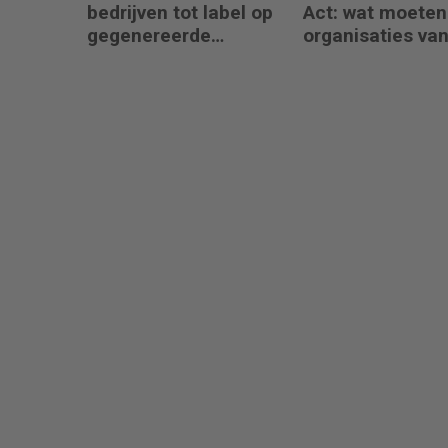
bedrijven tot label op
Act: wat moeten
gegenereerde
organisaties va
content
augustus 2026
regelen?