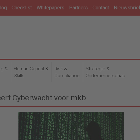
log
Checklist
Whitepapers
Partners
Contact
Nieuwsbrie
ng &
Human Capital &
Risk &
Strategie &
n
Skills
Compliance
Ondernemerschap
ceert Cyberwacht voor mkb