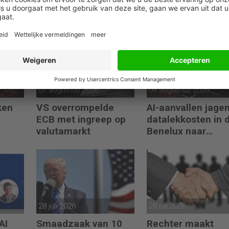
07 augustus 2026
04 augustus 2026
ken
VS overrompelde
AI-aanvallen jage
ECB met ingreep op
datalekkosten in 
valutamarkt
Benelux naar
recordhoogte
28 juli 2026
28 juli 2026
AI
Smaadzaak van 10
Rechter maakt