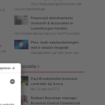
Voor financieringsstructuren die
risico’s hanteerbaar...
 in
Financieel dienstverlener
Unsworth & Associates in
Luxemburgse handen
Het Amsterdamse kantoor heeft licenties...
Pleo: multi-valutarekeningen
en
met 6 valuta’s mogelijk
m en
Valutakosten zijn een bron van...
Personalia
Paul Broekmeulen business
controller bij Azora
Na 7,5 jaar bij FITZ...
Robbert Butzelaar manager
Business Control Commercial