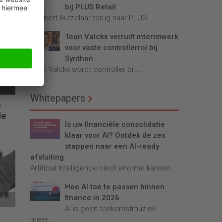
bij PLUS Retail
Robbert Butzelaar terug naar PLUS...
Teun Valckx verruilt interimwerk
voor vaste controllerrol bij
Synthon
Teun Valckx wordt controller bij...
Whitepapers
n
de
Is uw financiële consolidatie
klaar voor AI? Ontdek de zes
stappen naar een AI-ready
afsluiting
Artificial Intelligence biedt enorme kansen...
Hoe AI toe te passen binnen
finance in 2026
AI is geen toekomstmuziek
meer...