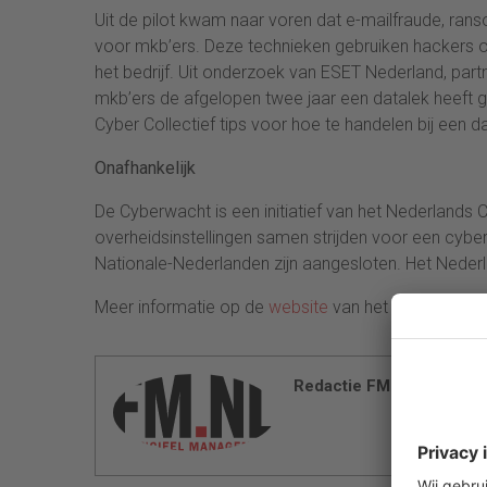
Uit de pilot kwam naar voren dat e-mailfraude, r
voor mkb’ers. Deze technieken gebruiken hackers om
het bedrijf. Uit onderzoek van ESET Nederland, partne
mkb’ers de afgelopen twee jaar een datalek heeft 
Cyber Collectief tips voor hoe te handelen bij een d
Onafhankelijk
De Cyberwacht is een initiatief van het Nederlands C
overheidsinstellingen samen strijden voor een cybe
Nationale-Nederlanden zijn aangesloten. Het Nederla
Meer informatie op de
website
van het Nederlands C
Redactie FM