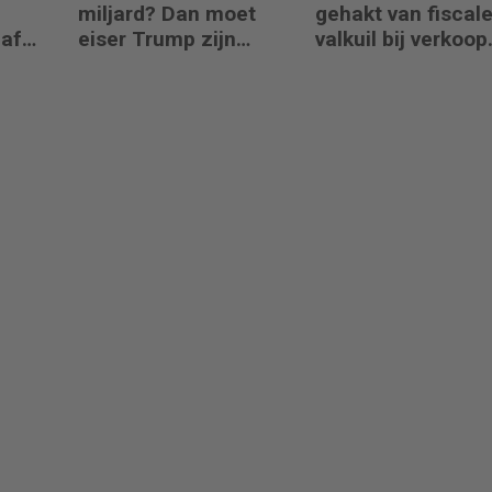
miljard? Dan moet
gehakt van fiscal
naf
eiser Trump zijn
valkuil bij verkoop
boeken laten zien
aandelen door
oprichters