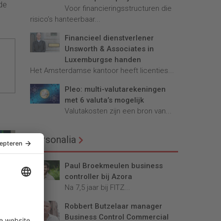
de
Voor financieringsstructuren die
risico’s hanteerbaar...
Financieel dienstverlener
Unsworth & Associates in
Luxemburgse handen
Het Amsterdamse kantoor heeft licenties...
Pleo: multi-valutarekeningen
met 6 valuta’s mogelijk
Valutakosten zijn een bron van...
Personalia
Paul Broekmeulen business
controller bij Azora
Na 7,5 jaar bij FITZ...
Robbert Butzelaar manager
l
Business Control Commercial