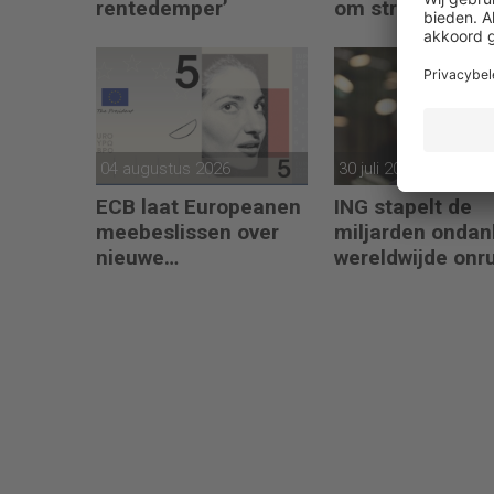
rentedemper’
om strategische 
én operational
excellence’
04 augustus 2026
30 juli 2026
ECB laat Europeanen
ING stapelt de
meebeslissen over
miljarden ondan
nieuwe
wereldwijde onr
eurobankbiljetten