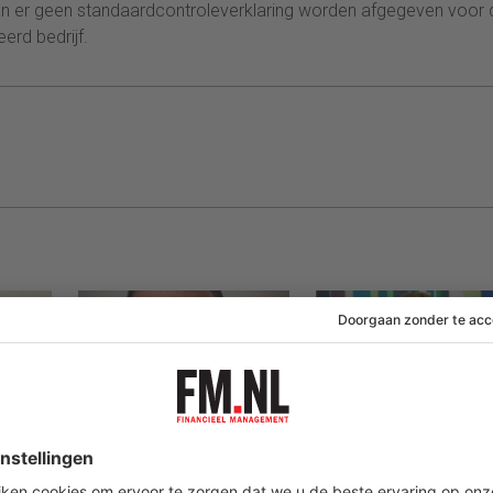
n er geen standaardcontroleverklaring worden afgegeven voor 
erd bedrijf.
05 augustus 2026
04 augustus 2026
RC:
Over waarde: hoe
Karmijn-oprichter
raait
logisch is een
Désirée van Boxte