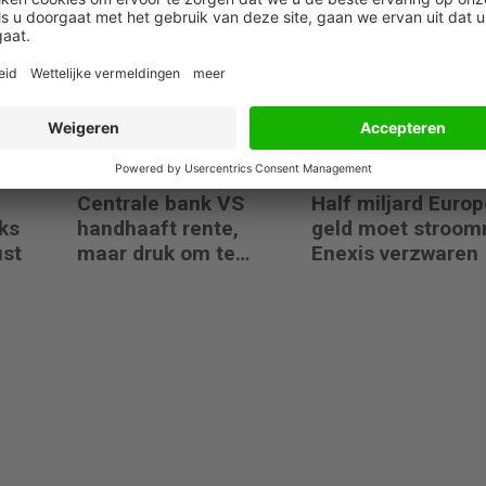
visie
koersverdubbeling
versterkt
eigenlijk?
partnerteam CFO
Capabel
30 juli 2026
29 juli 2026
Centrale bank VS
Half miljard Euro
ks
handhaaft rente,
geld moet stroom
ust
maar druk om te
Enexis verzwaren
verhogen neemt toe