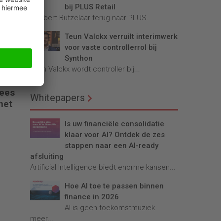
bij PLUS Retail
Robbert Butzelaar terug naar PLUS...
Teun Valckx verruilt interimwerk
voor vaste controllerrol bij
Synthon
Teun Valckx wordt controller bij...
pees
Whitepapers
net
Is uw financiële consolidatie
klaar voor AI? Ontdek de zes
stappen naar een AI-ready
afsluiting
Artificial Intelligence biedt enorme kansen...
Hoe AI toe te passen binnen
finance in 2026
AI is geen toekomstmuziek
meer...