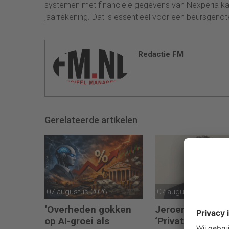
systemen met financiële gegevens van Nexperia ka
jaarrekening. Dat is essentieel voor een beursgenote
Redactie FM
Gerelateerde artikelen
07 augustus 2026
07 augustus 2026
‘Overheden gokken
Jeroen van Pol 
op AI-groei als
‘Private equity d