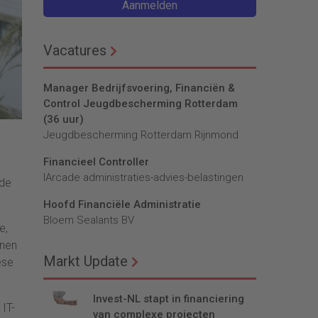
Aanmelden
Vacatures
Manager Bedrijfsvoering, Financiën &
Control Jeugdbescherming Rotterdam
(36 uur)
Jeugdbescherming Rotterdam Rijnmond
Financieel Controller
lArcade administraties-advies-belastingen
ade
Hoofd Financiële Administratie
Bloem Sealants BV
e,
nnen
Markt Update
ese
Invest-NL stapt in financiering
 IT-
van complexe projecten