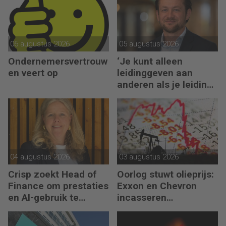
06 augustus 2026
05 augustus 2026
Ondernemersvertrouw
‘Je kunt alleen
en veert op
leidinggeven aan
anderen als je leiding
kunt geven aan jezelf’
04 augustus 2026
03 augustus 2026
Crisp zoekt Head of
Oorlog stuwt olieprijs:
Finance om prestaties
Exxon en Chevron
en AI-gebruik te
incasseren
versnellen
miljardenwinsten