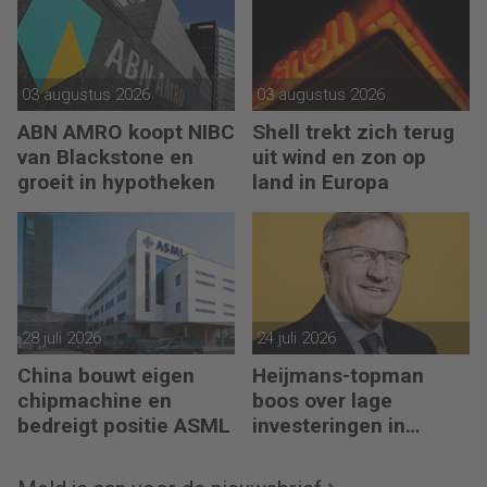
03 augustus 2026
03 augustus 2026
ABN AMRO koopt NIBC
Shell trekt zich terug
van Blackstone en
uit wind en zon op
groeit in hypotheken
land in Europa
28 juli 2026
24 juli 2026
China bouwt eigen
Heijmans-topman
chipmachine en
boos over lage
bedreigt positie ASML
investeringen in
infrastructuur