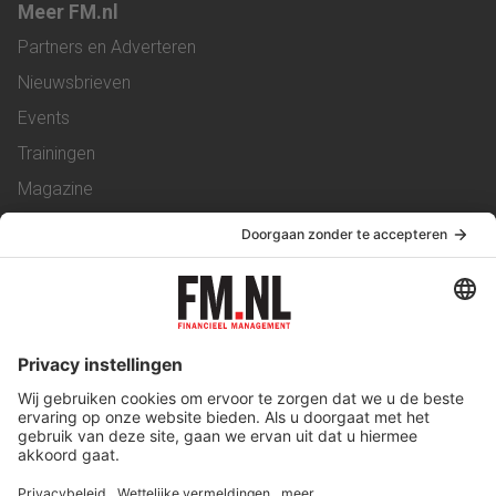
Meer FM.nl
Partners en Adverteren
Nieuwsbrieven
Events
Trainingen
Magazine
Vacatures
Service & Contact
Contact
Over ons
Werken bij ons
Privacy Statement
Algemene Voorwaarden
Privacyinstellingen