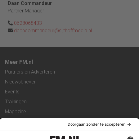
Daan Commandeur
Partner Manager
0628068433
daancommandeur@sijthoffmedia.nl
Meer FM.nl
Partners en Adverteren
Nieuwsbrieven
Events
Trainingen
Magazine
Vacatures
Service & Contact