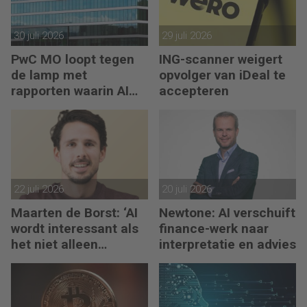
30 juli 2026
29 juli 2026
PwC MO loopt tegen
ING-scanner weigert
de lamp met
opvolger van iDeal te
rapporten waarin AI
accepteren
erop los liegt
22 juli 2026
20 juli 2026
Maarten de Borst: ‘AI
Newtone: AI verschuift
wordt interessant als
finance-werk naar
het niet alleen
interpretatie en advies
meedenkt, maar ook
bouwt’