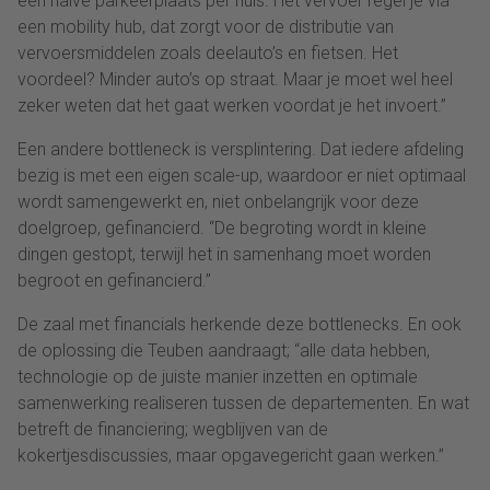
een halve parkeerplaats per huis. Het vervoer regel je via
een mobility hub, dat zorgt voor de distributie van
vervoersmiddelen zoals deelauto’s en fietsen. Het
voordeel? Minder auto’s op straat. Maar je moet wel heel
zeker weten dat het gaat werken voordat je het invoert.”
Een andere bottleneck is versplintering. Dat iedere afdeling
bezig is met een eigen scale-up, waardoor er niet optimaal
wordt samengewerkt en, niet onbelangrijk voor deze
doelgroep, gefinancierd. “De begroting wordt in kleine
dingen gestopt, terwijl het in samenhang moet worden
begroot en gefinancierd.”
De zaal met financials herkende deze bottlenecks. En ook
de oplossing die Teuben aandraagt; “alle data hebben,
technologie op de juiste manier inzetten en optimale
samenwerking realiseren tussen de departementen. En wat
betreft de financiering; wegblijven van de
kokertjesdiscussies, maar opgavegericht gaan werken.”