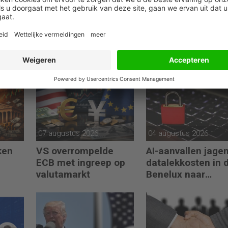
07 augustus 2026
04 augustus 2026
ken
VS overrompelde
AI-aanvallen jage
ECB met ingreep op
datalekkosten in 
valutamarkt
Benelux naar
recordhoogte