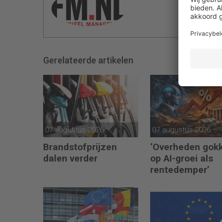
Gerelateerde artikelen
07 augustus 2026
07 augustus 2026
Brandstofprijzen
‘Overheden gok
dalen verder
op AI-groei als
rentedemper’