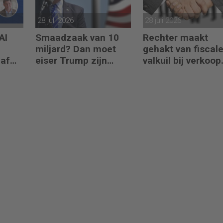
28 juli 2026
28 juli 2026
AI
Smaadzaak van 10
Rechter maakt
miljard? Dan moet
gehakt van fiscal
naf
eiser Trump zijn
valkuil bij verkoop
boeken laten zien
aandelen door
oprichters