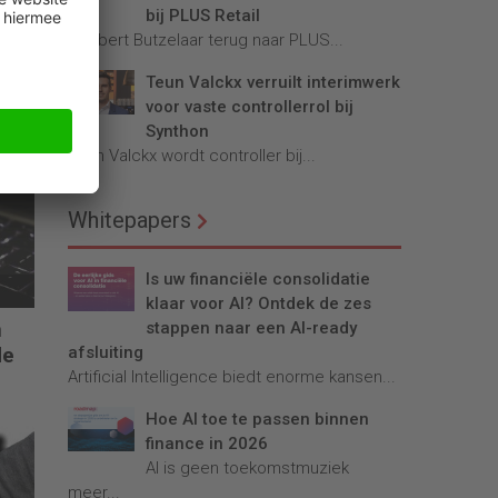
bij PLUS Retail
Robbert Butzelaar terug naar PLUS...
Teun Valckx verruilt interimwerk
voor vaste controllerrol bij
Synthon
Teun Valckx wordt controller bij...
Whitepapers
Is uw financiële consolidatie
klaar voor AI? Ontdek de zes
n
stappen naar een AI-ready
de
afsluiting
Artificial Intelligence biedt enorme kansen...
Hoe AI toe te passen binnen
finance in 2026
AI is geen toekomstmuziek
meer...