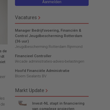
Aanmelden
Vacatures
Manager Bedrijfsvoering, Financiën &
Control Jeugdbescherming Rotterdam
(36 uur)
Jeugdbescherming Rotterdam Rijnmond
s de
Financieel Controller
rdt
lArcade administraties-advies-belastingen
niet
Hoofd Financiële Administratie
Bloem Sealants BV
meer
Markt Update
les
Invest-NL stapt in financiering
 de
van complexe projecten