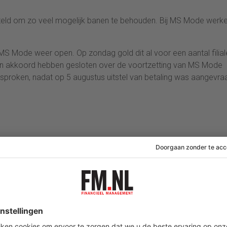
.
esteld om zo veel mogelijk banen te behouden. Bij MS Mode werk
S Mode weer open. Op zondag gold dit al voor een aantal filial
en akkoord hebben gesloten over de voortzetting van MS Mode
gesproken, nadat op 5 augustus uitstel van betaling was aangevra
seur of financier? Bent u (binnenkort) betrokken bij een faillisse
Recovery voor u onmisbaar. De cursus biedt u praktische
t een faillissement en hoe voer ik een succesvolle doorstart