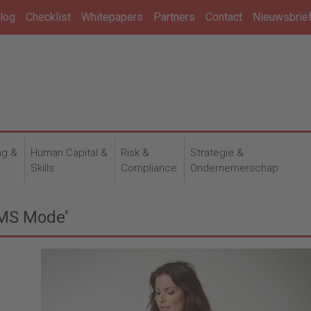
log
Checklist
Whitepapers
Partners
Contact
Nieuwsbrie
ng &
Human Capital &
Risk &
Strategie &
n
Skills
Compliance
Ondernemerschap
MS Mode’