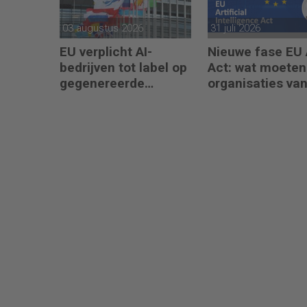
03 augustus 2026
31 juli 2026
EU verplicht AI-
Nieuwe fase EU 
bedrijven tot label op
Act: wat moeten
gegenereerde
organisaties va
content
augustus 2026
regelen?