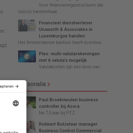
Voor financieringsstructuren die
risico’s hanteerbaar...
en
Financieel dienstverlener
Unsworth & Associates in
en.
Luxemburgse handen
Het Amsterdamse kantoor heeft licenties...
agd.
Pleo: multi-valutarekeningen
met 6 valuta’s mogelijk
Valutakosten zijn een bron van...
Personalia
ment,
Paul Broekmeulen business
controller bij Azora
Na 7,5 jaar bij FITZ...
Robbert Butzelaar manager
Business Control Commercial