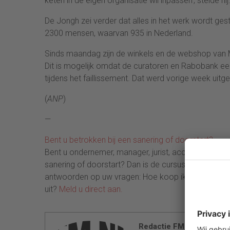
keten in de eigen organisatie wil inpassen’, stelde hij
De Jongh zei verder dat alles in het werk wordt g
2300 mensen, waarvan 935 in Nederland.
Sinds maandag zijn de winkels en de webshop van M
Dit is mogelijk omdat de curatoren en Rabobank e
tijdens het faillissement. Dat werd vorige week uit
(
ANP
)
—
Bent u betrokken bij een sanering of doorstart?
Bent u ondernemer, manager, jurist, accountant, advi
sanering of doorstart? Dan is de cursus Corporate 
antwoorden op uw vragen: Hoe koop ik een bedrijf ui
uit?
Meld u direct aan.
Redactie FM