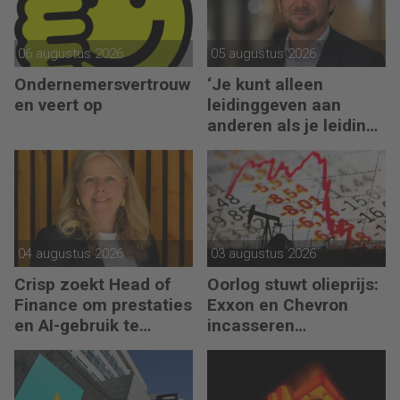
06 augustus 2026
05 augustus 2026
Ondernemersvertrouw
‘Je kunt alleen
en veert op
leidinggeven aan
anderen als je leiding
kunt geven aan jezelf’
04 augustus 2026
03 augustus 2026
Crisp zoekt Head of
Oorlog stuwt olieprijs:
Finance om prestaties
Exxon en Chevron
en AI-gebruik te
incasseren
versnellen
miljardenwinsten