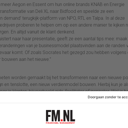
der meer Aegon en Essent om hun online brands KNAB en Energie
 transformatie van Deli XL naar Bidfood en speelde ze een
on demand’ terugkijk-platform van NPO, RTL en Talpa. In al deze
edrijven proberen te helpen om op een andere manier te kijken 
n. En altijd vanuit de klant denkend.
luistert naar haar presentatie, geeft ze een aantal tips mee: maak
eranderingen van je businessmodel plaatsvinden aan de randen 
n gevaar komt. Of zoals Socrates het gezegd zou hebben volgens
ar bouwen aan het nieuwe.”
moeten worden gemaakt bij het transformeren naar een nieuwe po
 en tenslotte, een nieuw verdienmodel bouwen. Hierbij kun je al
or je klanten, bijvoorbeeld gids, facilitator of inspirator. Wel is h
ht congruent worden ingevuld. Je waarden moeten op alle levels
 wil je het consumenten gemakkelijker maken om ‘on demand’ TV
ewikkelde beperkingen in je businessmodel verweven, zoals
 uitvoering van je businessmodel moet in lijn zijn met de waarde
is het volgens Van der Linden ook heel belangrijk dat je de juiste