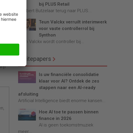
bij PLUS Retail
Robbert Butzelaar terug naar PLUS...
Teun Valckx verruilt interimwerk
n en
voor vaste controllerrol bij
Synthon
lijk
Teun Valckx wordt controller bij...
ons
n ons
Whitepapers
– wil
ijf
Is uw financiële consolidatie
klaar voor AI? Ontdek de zes
stappen naar een AI-ready
afsluiting
Artificial Intelligence biedt enorme kansen...
en,
Hoe AI toe te passen binnen
finance in 2026
AI is geen toekomstmuziek
meer...