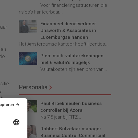
Voor financieringsstructuren die
risico’s hanteerbaar...
Financieel dienstverlener
naar
Unsworth & Associates in
Luxemburgse handen
Het Amsterdamse kantoor heeft licenties...
van
Pleo: multi-valutarekeningen
 de
met 6 valuta’s mogelijk
Valutakosten zijn een bron van...
sitie
Personalia
s
et
Paul Broekmeulen business
controller bij Azora
 te
Na 7,5 jaar bij FITZ...
 die
Robbert Butzelaar manager
Business Control Commercial