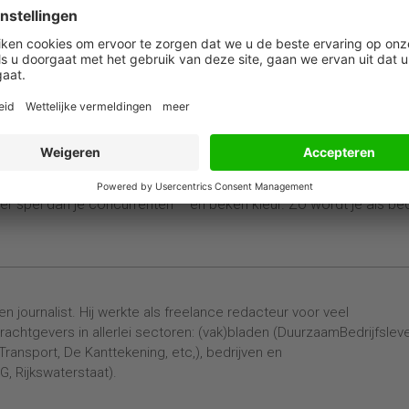
j de rol die je wil spelen.
der Linden laat zien waar bedrijven soms de juiste keuzes make
nvatting waarmee het publiek zelf aan de slag kan. Ze drukt
lijven met de klanten en de businesspartners – en daar zo min moge
k moeten we altijd verwonderd blijven kijken naar de wereld om 
onze diepste organisatiewaarden te verankeren in alle lagen va
den ons – de CFO moet van haar ook echt mee aan de tekentafel 
r spel dan je concurrenten – en beken kleur. Zo wordt je als bedr
n journalist. Hij werkte als freelance redacteur voor veel
achtgevers in allerlei sectoren: (vak)bladen (DuurzaamBedrijfslev
ransport, De Kanttekening, etc,), bedrijven en
, Rijkswaterstaat).