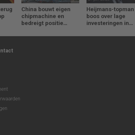
terug
China bouwt eigen
Heijmans-topman
op
chipmachine en
boos over lage
bedreigt positie
investeringen in
ASML
infrastructuur
ontact
ment
rwaarden
ngen