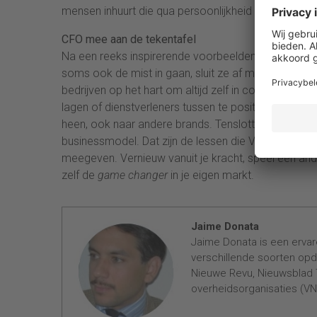
mensen inhuurt die qua persoonlijkheid echt passen bi
CFO mee aan de tekentafel
Na een reeks inspirerende voorbeelden waarin Van 
soms ook de mist in gaan, sluit ze af met een same
bedrijven op het hart om altijd zelf in contact te b
lagen of dienstverleners tussen te positioneren. Oo
heen, ook naar andere brands. Tenslotte dienen we 
businessmodel. Dat zijn de lessen die Van der Lin
meegeven. Vernieuw vanuit je kracht, speel een ande
zelf de
game changer
in je eigen markt.
Jaime Donata
Jaime Donata is een ervare
verschillende soorten opdr
Nieuwe Revu, Nieuwsblad T
overheidsorganisaties (VNG