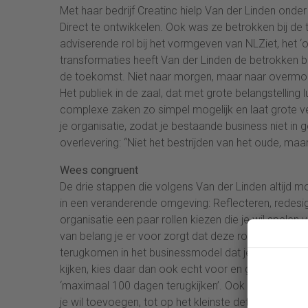
Met haar bedrijf Creatinc hielp Van der Linden on
Direct te ontwikkelen. Ook was ze betrokken bij de
adviserende rol bij het vormgeven van NLZiet, het ‘
transformaties heeft Van der Linden de betrokken b
de toekomst. Niet naar morgen, maar naar overmorge
Het publiek in de zaal, dat met grote belangstelling 
complexe zaken zo simpel mogelijk en laat grote v
je organisatie, zodat je bestaande business niet i
overlevering: “Niet het bestrijden van het oude, ma
Wees congruent
De drie stappen die volgens Van der Linden altijd 
in een veranderende omgeving: Reflecteren, redesign
organisatie een paar rollen kiezen die je wil spelen vo
van belang je er voor zorgt dat deze rollen ook ec
terugkomen in het businessmodel dat je kiest. Dus
kijken, kies daar dan ook echt voor en ga geen ing
‘maximaal 100 dagen terugkijken’. Ook de praktische
je wil toevoegen, tot op het kleinste detail. Daarom 