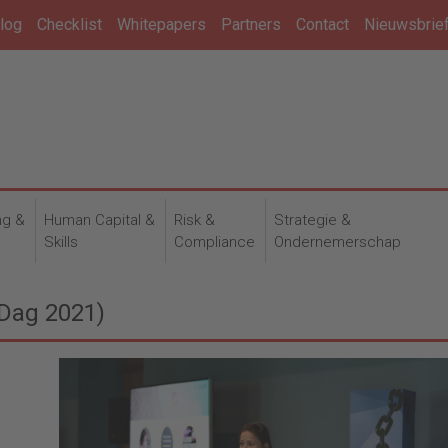
log
Checklist
Whitepapers
Partners
Contact
Nieuwsbrie
ng &
Human Capital &
Risk &
Strategie &
n
Skills
Compliance
Ondernemerschap
Dag 2021)