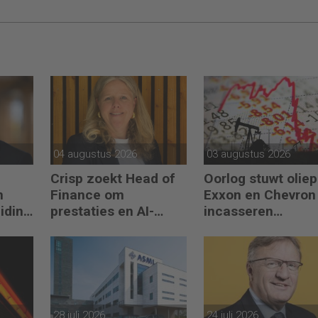
04 augustus 2026
03 augustus 2026
Crisp zoekt Head of
Oorlog stuwt oliepr
n
Finance om
Exxon en Chevron
eiding
prestaties en AI-
incasseren
gebruik te versnellen
miljardenwinsten
28 juli 2026
24 juli 2026