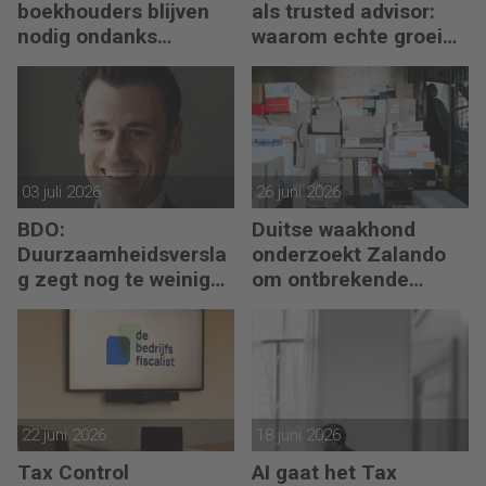
boekhouders blijven
als trusted advisor:
nodig ondanks
waarom echte groei
boekhoudsoftware
begint met reflectie
03 juli 2026
26 juni 2026
BDO:
Duitse waakhond
Duurzaamheidsversla
onderzoekt Zalando
g zegt nog te weinig
om ontbrekende
over waarde en risico’s
transactie in
jaarrekening
22 juni 2026
18 juni 2026
Tax Control
AI gaat het Tax