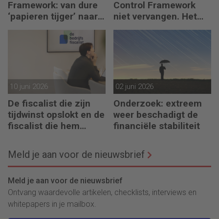
Framework: van dure
Control Framework
‘papieren tijger’ naar
niet vervangen. Het
digitaal stuurmiddel
maakt de fiscalist die
kan doorvragen alleen
maar belangrijker
10 juni 2026
02 juni 2026
De fiscalist die zijn
Onderzoek: extreem
tijdwinst opslokt en de
weer beschadigt de
fiscalist die hem
financiële stabiliteit
doorgeeft
Meld je aan voor de nieuwsbrief
Meld je aan voor de nieuwsbrief
Ontvang waardevolle artikelen, checklists, interviews en
whitepapers in je mailbox.