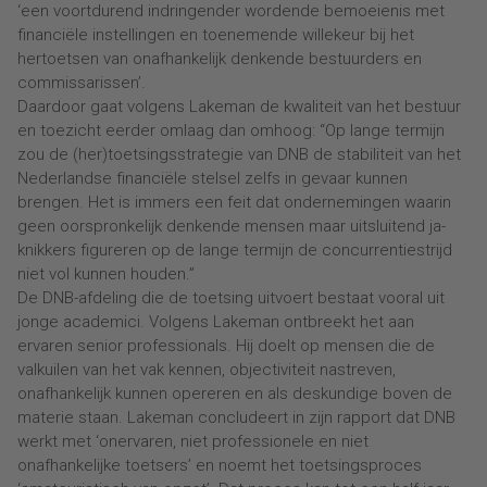
‘een voortdurend indringender wordende bemoeienis met
financiële instellingen en toenemende willekeur bij het
hertoetsen van onafhankelijk denkende bestuurders en
commissarissen’.
Daardoor gaat volgens Lakeman de kwaliteit van het bestuur
en toezicht eerder omlaag dan omhoog: “Op lange termijn
zou de (her)toetsingsstrategie van DNB de stabiliteit van het
Nederlandse financiële stelsel zelfs in gevaar kunnen
brengen. Het is immers een feit dat ondernemingen waarin
geen oorspronkelijk denkende mensen maar uitsluitend ja-
knikkers figureren op de lange termijn de concurrentiestrijd
niet vol kunnen houden.”
De DNB-afdeling die de toetsing uitvoert bestaat vooral uit
jonge academici. Volgens Lakeman ontbreekt het aan
ervaren senior professionals. Hij doelt op mensen die de
valkuilen van het vak kennen, objectiviteit nastreven,
onafhankelijk kunnen opereren en als deskundige boven de
materie staan. Lakeman concludeert in zijn rapport dat DNB
werkt met ‘onervaren, niet professionele en niet
onafhankelijke toetsers’ en noemt het toetsingsproces