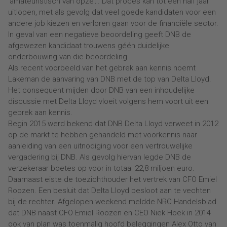
‘amateuristisch van opzet’. Dat proces kan tot een half jaar
uitlopen, met als gevolg dat veel goede kandidaten voor een
andere job kiezen en verloren gaan voor de financiële sector.
In geval van een negatieve beoordeling geeft DNB de
afgewezen kandidaat trouwens géén duidelijke
onderbouwing van die beoordeling
Als recent voorbeeld van het gebrek aan kennis noemt
Lakeman de aanvaring van DNB met de top van Delta Lloyd.
Het consequent mijden door DNB van een inhoudelijke
discussie met Delta Lloyd vloeit volgens hem voort uit een
gebrek aan kennis.
Begin 2015 werd bekend dat DNB Delta Lloyd verweet in 2012
op de markt te hebben gehandeld met voorkennis naar
aanleiding van een uitnodiging voor een vertrouwelijke
vergadering bij DNB. Als gevolg hiervan legde DNB de
verzekeraar boetes op voor in totaal 22,8 miljoen euro.
Daarnaast eiste de toezichthouder het vertrek van CFO Emiel
Roozen. Een besluit dat Delta Lloyd besloot aan te vechten
bij de rechter. Afgelopen weekend meldde NRC Handelsblad
dat DNB naast CFO Emiel Roozen en CEO Niek Hoek in 2014
ook van plan was toenmalig hoofd beleggingen Alex Otto van