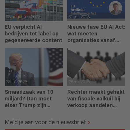
03 augustus 2026
31 juli 2026
EU verplicht AI-
Nieuwe fase EU AI Act:
bedrijven tot label op
wat moeten
gegenereerde content
organisaties vanaf
augustus 2026
regelen?
28 juli 2026
28 juli 2026
Smaadzaak van 10
Rechter maakt gehakt
miljard? Dan moet
van fiscale valkuil bij
eiser Trump zijn
verkoop aandelen
boeken laten zien
door oprichters
Meld je aan voor de nieuwsbrief