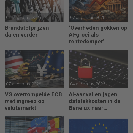
07 augustus 2026
07 augustus 2026
Brandstofprijzen
‘Overheden gokken op
dalen verder
AI-groei als
rentedemper’
07 augustus 2026
04 augustus 2026
VS overrompelde ECB
AI-aanvallen jagen
met ingreep op
datalekkosten in de
valutamarkt
Benelux naar
recordhoogte