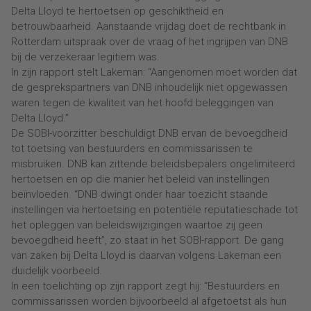
Delta Lloyd te hertoetsen op geschiktheid en
betrouwbaarheid. Aanstaande vrijdag doet de rechtbank in
Rotterdam uitspraak over de vraag of het ingrijpen van DNB
bij de verzekeraar legitiem was.
In zijn rapport stelt Lakeman: “Aangenomen moet worden dat
de gesprekspartners van DNB inhoudelijk niet opgewassen
waren tegen de kwaliteit van het hoofd beleggingen van
Delta Lloyd.”
De SOBI-voorzitter beschuldigt DNB ervan de bevoegdheid
tot toetsing van bestuurders en commissarissen te
misbruiken. DNB kan zittende beleidsbepalers ongelimiteerd
hertoetsen en op die manier het beleid van instellingen
beïnvloeden. “DNB dwingt onder haar toezicht staande
instellingen via hertoetsing en potentiële reputatieschade tot
het opleggen van beleidswijzigingen waartoe zij geen
bevoegdheid heeft”, zo staat in het SOBI-rapport. De gang
van zaken bij Delta Lloyd is daarvan volgens Lakeman een
duidelijk voorbeeld.
In een toelichting op zijn rapport zegt hij: “Bestuurders en
commissarissen worden bijvoorbeeld al afgetoetst als hun