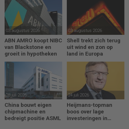
03 augustus 2026
03 augustus 2026
ABN AMRO koopt NIBC
Shell trekt zich terug
van Blackstone en
uit wind en zon op
groeit in hypotheken
land in Europa
28 juli 2026
24 juli 2026
China bouwt eigen
Heijmans-topman
chipmachine en
boos over lage
bedreigt positie ASML
investeringen in
infrastructuur