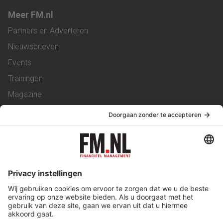
Meer FM.nl
Partners en Adverteren
Nieuwsbrieven
Events
Trainingen
Magazine
Vacatures
Service & Contact
Contact
Over ons
Werken bij ons
Privacy Statement
Algemene Voorwaarden
Privacyinstellingen