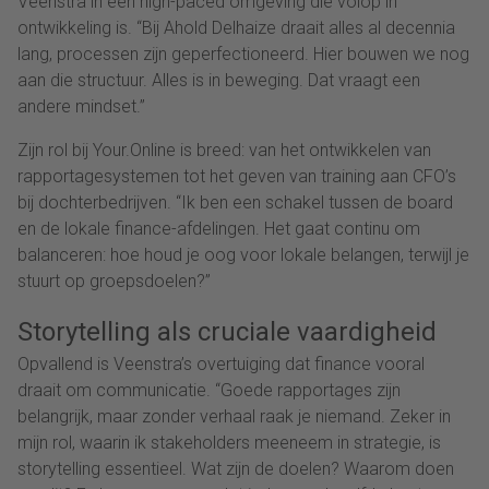
Veenstra in een high-paced omgeving die volop in
ontwikkeling is. “Bij Ahold Delhaize draait alles al decennia
lang, processen zijn geperfectioneerd. Hier bouwen we nog
aan die structuur. Alles is in beweging. Dat vraagt een
andere mindset.”
Zijn rol bij Your.Online is breed: van het ontwikkelen van
rapportagesystemen tot het geven van training aan CFO’s
bij dochterbedrijven. “Ik ben een schakel tussen de board
en de lokale finance-afdelingen. Het gaat continu om
balanceren: hoe houd je oog voor lokale belangen, terwijl je
stuurt op groepsdoelen?”
Storytelling als cruciale vaardigheid
Opvallend is Veenstra’s overtuiging dat finance vooral
draait om communicatie. “Goede rapportages zijn
belangrijk, maar zonder verhaal raak je niemand. Zeker in
mijn rol, waarin ik stakeholders meeneem in strategie, is
storytelling essentieel. Wat zijn de doelen? Waarom doen