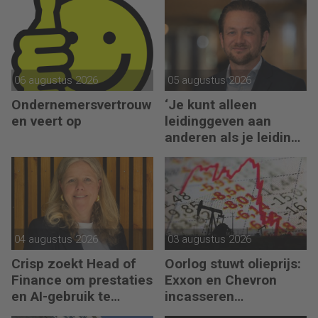
06 augustus 2026
05 augustus 2026
Ondernemersvertrouw
‘Je kunt alleen
en veert op
leidinggeven aan
anderen als je leiding
kunt geven aan jezelf’
04 augustus 2026
03 augustus 2026
Crisp zoekt Head of
Oorlog stuwt olieprijs:
Finance om prestaties
Exxon en Chevron
en AI-gebruik te
incasseren
versnellen
miljardenwinsten