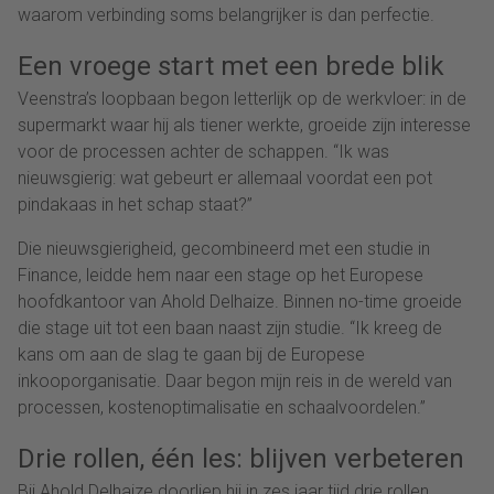
waarom verbinding soms belangrijker is dan perfectie.
Een vroege start met een brede blik
Veenstra’s loopbaan begon letterlijk op de werkvloer: in de
supermarkt waar hij als tiener werkte, groeide zijn interesse
voor de processen achter de schappen. “Ik was
nieuwsgierig: wat gebeurt er allemaal voordat een pot
pindakaas in het schap staat?”
Die nieuwsgierigheid, gecombineerd met een studie in
Finance, leidde hem naar een stage op het Europese
hoofdkantoor van Ahold Delhaize. Binnen no-time groeide
die stage uit tot een baan naast zijn studie. “Ik kreeg de
kans om aan de slag te gaan bij de Europese
inkooporganisatie. Daar begon mijn reis in de wereld van
processen, kostenoptimalisatie en schaalvoordelen.”
Drie rollen, één les: blijven verbeteren
Bij Ahold Delhaize doorliep hij in zes jaar tijd drie rollen.