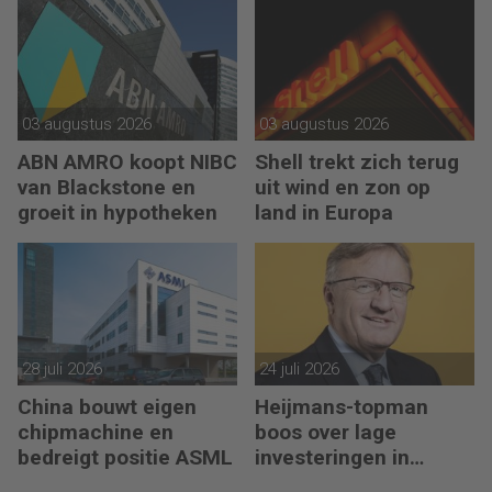
03 augustus 2026
03 augustus 2026
ABN AMRO koopt NIBC
Shell trekt zich terug
van Blackstone en
uit wind en zon op
groeit in hypotheken
land in Europa
28 juli 2026
24 juli 2026
China bouwt eigen
Heijmans-topman
chipmachine en
boos over lage
bedreigt positie ASML
investeringen in
infrastructuur