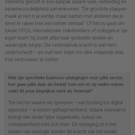
Veenstra gelooft in een aanpak waarin visie, verbinding en
verantwoordelijkheid samenkomen. “De grootste stappen
maak je niet in je eentje, maar samen met anderen die je
weet te raken met een helder verhaal.” Of het nu gaat om
lokale CFO’s, internationale stakeholders of collega’s in zijn
eigen team: hij zoekt altijd naar gedeelde doelen en
wederzijds begrip. Die verbindende kracht is wat hem
onderscheidt – en wat hem helpt om elke volgende stap
met vertrouwen te zetten.
Wat zijn specifieke business-uitdagingen voor jullie sector,
hoe gaan jullie daar als bedrijf mee om en op welke manier
raakt dit jouw dagelijkse werk als financial?
“De sector waarin wij opereren – van hosting tot digital
agencies – is enorm gefragmenteerd. Iedere overname
brengt een ander type organisatie, cultuur en
volwassenheid met zich mee. De uitdaging zit in het
vinden van synergie zonder de kracht van het lokale