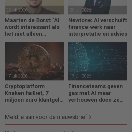
22 juli 2026
20 juli 2026
Maarten de Borst: ‘AI
Newtone: AI verschuift
wordt interessant als
finance-werk naar
het niet alleen
interpretatie en advies
meedenkt, maar ook
bouwt’
17 juli 2026
17 juli 2026
Cryptoplatform
Financeteams geven
Knaken failliet, 7
gas met AI maar
miljoen euro klantgeld
vertrouwen doen ze
ontbreekt
het niet
Meld je aan voor de nieuwsbrief