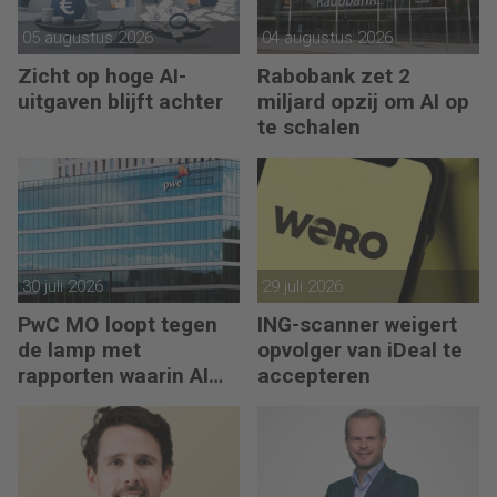
05 augustus 2026
04 augustus 2026
Zicht op hoge AI-
Rabobank zet 2
uitgaven blijft achter
miljard opzij om AI op
te schalen
30 juli 2026
29 juli 2026
PwC MO loopt tegen
ING-scanner weigert
de lamp met
opvolger van iDeal te
rapporten waarin AI
accepteren
erop los liegt