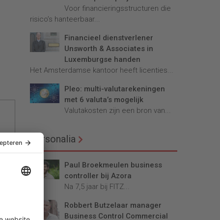
Voor financieringsstructuren die
risico’s hanteerbaar...
Financieel dienstverlener
Unsworth & Associates in
Luxemburgse handen
Het Amsterdamse kantoor heeft licenties...
Pleo: multi-valutarekeningen
met 6 valuta’s mogelijk
Valutakosten zijn een bron van...
Personalia
Paul Broekmeulen business
controller bij Azora
Na 7,5 jaar bij FITZ...
Robbert Butzelaar manager
Business Control Commercial