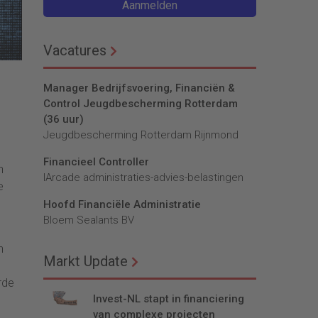
Aanmelden
Vacatures
Manager Bedrijfsvoering, Financiën &
Control Jeugdbescherming Rotterdam
(36 uur)
Jeugdbescherming Rotterdam Rijnmond
Financieel Controller
n
lArcade administraties-advies-belastingen
e
Hoofd Financiële Administratie
Bloem Sealants BV
n
Markt Update
rde
Invest-NL stapt in financiering
van complexe projecten