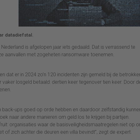
r datadiefstal.
 Nederland is afgelopen jaar iets gedaald. Dat is verrassend te
deze aanvallen met zogeheten ransomware toenemen.
n dat er in 2024 zo’n 120 incidenten zijn gemeld bij de betrokke
er vaker losgeld betaald: dertien keer tegenover tien keer. Door d
kenen.
n back-ups goed op orde hebben en daardoor zelfstandig kunne
ek naar andere manieren om geld los te krijgen bij partijen.
ruit: organisaties waar de basisveiligheidsmaatregelen niet op o
et of zich achter die deuren een villa bevindt”, zegt de expert.