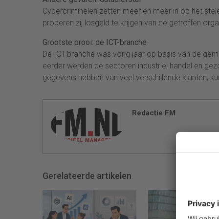
Cybercriminelen zetten meer en meer in op het stel
proberen zij losgeld te krijgen van de getroffen orga
Grootste prooi: de ICT-branche
De ICT-branche was vorig jaar op basis van de geme
eerder werden de sectoren industrie, handel en ge
gegevens hebben van veel verschillende klanten, kunn
Redactie FM
Gerelateerde artikelen