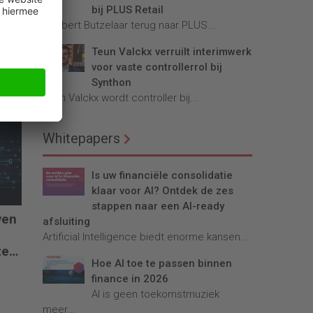
bij PLUS Retail
Robbert Butzelaar terug naar PLUS...
Teun Valckx verruilt interimwerk
ert
voor vaste controllerrol bij
 te
Synthon
Teun Valckx wordt controller bij...
Whitepapers
Is uw financiële consolidatie
klaar voor AI? Ontdek de zes
stappen naar een AI-ready
ven
afsluiting
Artificial Intelligence biedt enorme kansen...
ze
Hoe AI toe te passen binnen
finance in 2026
AI is geen toekomstmuziek
meer...