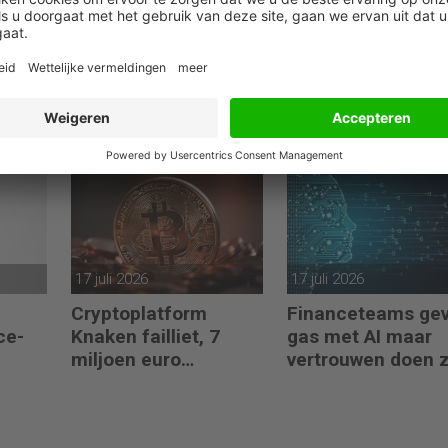
30 juli 2026
29 juli 2026
PwC MO loopt tegen
ING-scanner weig
 AI op
de lamp met
opvolger van iDeal
rapporten waarin AI
accepteren
erop los liegt
17 juli 2026
17 juli 2026
Cryptoplatform
Financeteams ge
ce-
Knaken failliet, 7
gas met AI maar
miljoen euro
vertrouwen doen 
klantgeld ontbreekt
het niet