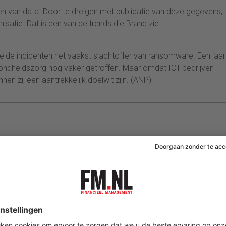
en van data. Door te dreigen met publicatie van deze gegevens,
nisatie. Dat is een van de trends die Brand ziet.
lde incidenten het vaakst slachtoffer van ransomware. Een jaar
zondheidszorg nog vaker getroffen. Maar omdat ICT-bedrijven
en zij een aantrekkelijk doelwit zijn. (ANP)