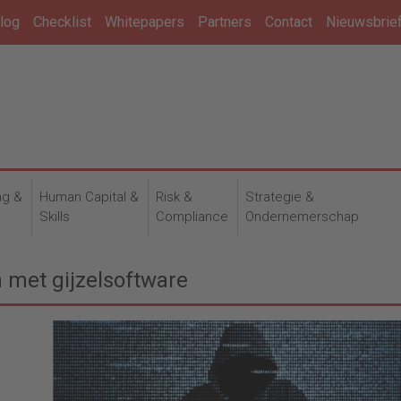
log
Checklist
Whitepapers
Partners
Contact
Nieuwsbrie
ng &
Human Capital &
Risk &
Strategie &
n
Skills
Compliance
Ondernemerschap
n met gijzelsoftware