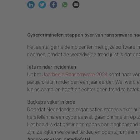
Cybercriminelen stappen over van ransomware naa
Het aantal gemelde incidenten met gijzelsoftware in
noemen, omdat de wereldwijde trend juist is dat 
Iets minder incidenten
Uit het
Jaarbeeld Ransomware 2024
komt naar vore
partijen, iets minder dan een jaar eerder. Wel werd 
kleine aantallen hoeft dit echter geen trend te bete
Backups vaker in orde
Doordat Nederlandse organisaties steeds vaker hu
herstellen na een cyberaanval, gaan criminelen op zo
Het beeld is dat criminelen gaan voor laaghangend f
zijn. Ze kijken welke achterdeuren open zijn, maar ni
Andere gevaren: datadiefstal