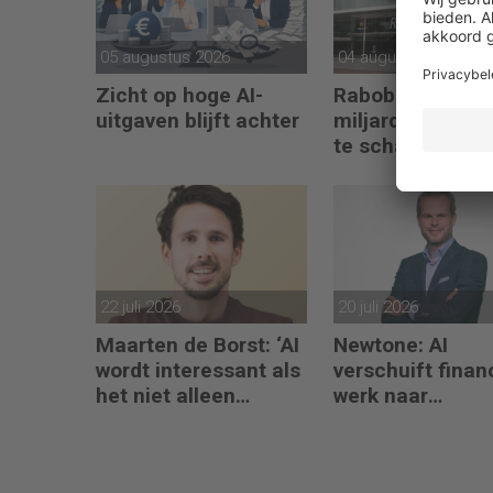
05 augustus 2026
04 augustus 2026
Zicht op hoge AI-
Rabobank zet 2
uitgaven blijft achter
miljard opzij om
te schalen
22 juli 2026
20 juli 2026
Maarten de Borst: ‘AI
Newtone: AI
wordt interessant als
verschuift finan
het niet alleen
werk naar
meedenkt, maar ook
interpretatie en
bouwt’
advies