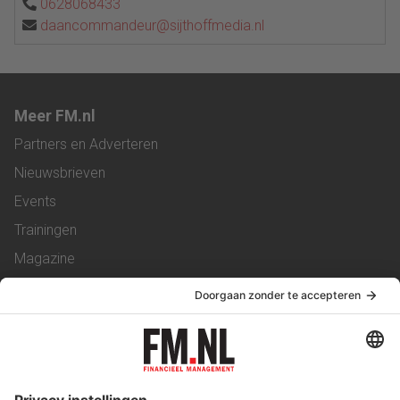
0628068433
daancommandeur@sijthoffmedia.nl
Meer FM.nl
Partners en Adverteren
Nieuwsbrieven
Events
Trainingen
Magazine
Vacatures
Service & Contact
Contact
Over ons