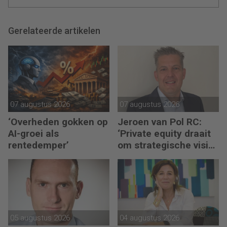
Gerelateerde artikelen
07 augustus 2026
07 augustus 2026
‘Overheden gokken op
Jeroen van Pol RC:
AI-groei als
‘Private equity draait
rentedemper’
om strategische visie
én operational
excellence’
05 augustus 2026
04 augustus 2026