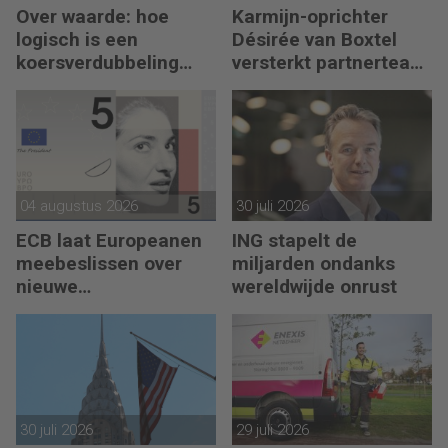
Over waarde: hoe
Karmijn-oprichter
logisch is een
Désirée van Boxtel
koersverdubbeling
versterkt partnerteam
eigenlijk?
CFO Capabel
04 augustus 2026
30 juli 2026
ECB laat Europeanen
ING stapelt de
meebeslissen over
miljarden ondanks
nieuwe
wereldwijde onrust
eurobankbiljetten
30 juli 2026
29 juli 2026