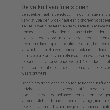
De valkuil van ‘niets doen’
Een veelgemaakte denkfout in risicomanagement is d
verwijst Van den Broek naar een concreet voorbeeld
eerste is wel investeren en de tweede is niet-inves
consequenties verbonden zijn aan het niet ondernemen
niet-investeren wordt impliciet verondersteld geen 
geen kans biedt op een positief resultaat, hetgeen ov
verwacht dat niet-investeren dan ook niet zal leiden
financiële uitkomst van niet-investeren wordt verond
exponentieel veranderende wereld. Niets doen heef
je achteruit gaat en dus is de uitkomst van niet-inves
waarschuwt hij.
Door ‘niets doen’ geen risico toe te kennen, blijft e
betekent, zou je kunnen zeggen dat ‘niets doen’ dus 
zoals in de meer compliance-gedreven omgevingen, r
veronderstelling dat niets doen een veilige, neutrale o
te weinig verandert, waarmee je de verdiencapacitei