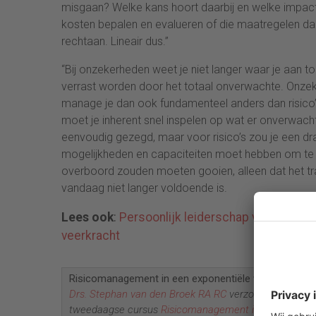
misgaan? Welke kans hoort daarbij en welke impact
kosten bepalen en evalueren of die maatregelen dan e
rechtaan. Lineair dus.”
“Bij onzekerheden weet je niet langer waar je aan to
verrast worden door het totaal onverwachte. Onze
manage je dan ook fundamenteel anders dan risico’s
moet je inherent snel inspelen op wat er onverwach
eenvoudig gezegd, maar voor risico’s zou je een 
mogelijkheden en capaciteiten moet hebben om te k
overboord zouden moeten gooien, alleen dat het tr
vandaag niet langer voldoende is.
Lees ook
:
Persoonlijk leiderschap voor financi
veerkracht
Risicomanagement in een exponentiële wereld
Drs. Stephan van den Broek RA RC
verzorgt samen m
tweedaagse cursus
Risicomanagement in een exponen