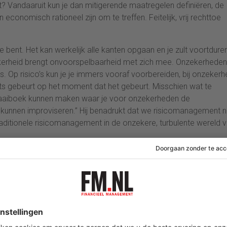
? Vandaaruit kun je dan mitigerende maatregelen definiëren, de
conomisch rationeel zijn om te treffen. Feitelijk, vrij rechttoe
e bent. Het kan werkelijk alle kanten opgaan en je zult voortdure
kerheid brengt onvoorspelbaarheid met zich mee. Onzekerheden
. Op risico’s kun je je immers vooraf voorbereiden, bij onzeker
ts gebeurt op het moment dat het gebeurt. Misschien wat te
draaiboek kunnen maken waar je voor onzekerheden de
unnen improviseren.” Hij benadrukt dat we risicomanagement n
aditionele risicomanagement in de onzekere, turbulente wereld 
als. Prof. Freek Peters over tunnelvisie, complexiteit en
et
Jeroen Slop RA
(financieel directeur en oud-CFO van Ajax) de
tiële wereld
bij
Alex van Groningen
. Risicomanagers, controllers, CFO