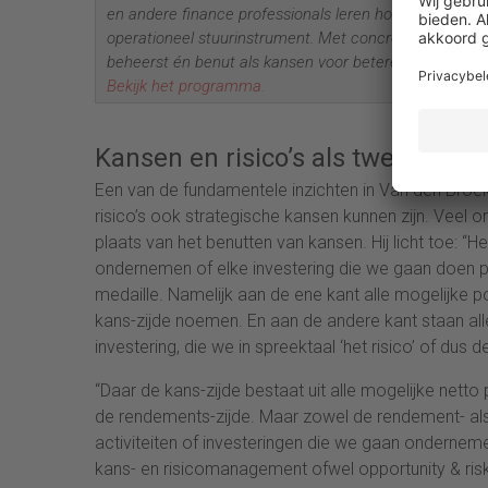
en andere finance professionals leren hoe je risico-
operationeel stuurinstrument. Met concrete tools, prak
beheerst én benut als kansen voor betere prestaties.
Bekijk het programma.
Kansen en risico’s als twee zijde
Een van de fundamentele inzichten in Van den Broe
risico’s ook strategische kansen kunnen zijn. Veel o
plaats van het benutten van kansen. Hij licht toe: “
ondernemen of elke investering die we gaan doen pe
medaille. Namelijk aan de ene kant alle mogelijke p
kans-zijde noemen. En aan de andere kant staan all
investering, die we in spreektaal ‘het risico’ of dus 
“Daar de kans-zijde bestaat uit alle mogelijke nett
de rendements-zijde. Maar zowel de rendement- als 
activiteiten of investeringen die we gaan ondernem
kans- en risicomanagement ofwel opportunity & r