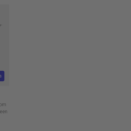
o-
a
 om
 een