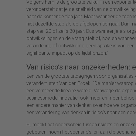
Volgens hem is de grootste valkuil in een exponentiee
veronderstelt dat je de snelheid van de ontwikkeling
naar de komende tien jaar. Maar wanneer de techno
niet dezelfde stap als de afgelopen tien jaar. Dan
stap van 20 of zelfs 30 jaar. Dus wanneer je als org
ontwikkelingen en de vraag stelt of, hoe en wanneer 
verandering of ontwikkeling geen sprake is van een
significante impact op de tijdshorizon.”
Van risico’s naar onzekerheden:
Een van de grootste uitdagingen voor organisaties 
verandert, stelt Van den Broek. “De manier waarop w
een vermeende lineaire wereld. Vanwege de exponen
businessmodelinnovatie, ook meer en meer behoeft
een andere manier van denken over hoe we organisa
een verandering van denken in risico’s naar een de
Hij maakt het onderscheid tussen risico’s en onzeker
gebeuren, noem het scenario’s, en aan die scenario’