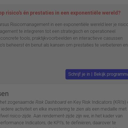
op risico’s én prestaties in een exponentiële wereld?
sus Risicomanagement in een exponentiële wereld leer je risic
ement te integreren tot een strategisch en operationeel
 concrete tools, praktijkvoorbeelden en interactieve casussen
ico’s beheerst én benut als kansen om prestaties te verbeteren en
Schrijf je in | Bekijk programm
sen
t het zogenaamde
Risk Dashboard
en Key Risk Indicators (KRI’s)
 iedere activiteit en elke investering te zien als een medaille met
el risico-zijde. Aan rendement-zijde zijn we, in het kader van
ormance Indicators, de KPI’s, te definiëren, daarover te