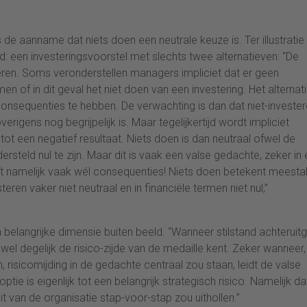
e aanname dat niets doen een neutrale keuze is. Ter illustratie
: een investeringsvoorstel met slechts twee alternatieven: “De
teren. Soms veronderstellen managers impliciet dat er geen
 of in dit geval het niet doen van een investering. Het alternati
consequenties te hebben. De verwachting is dan dat niet-investe
erigens nog begrijpelijk is. Maar tegelijkertijd wordt impliciet
 tot een negatief resultaat. Niets doen is dan neutraal ofwel de
ersteld nul te zijn. Maar dit is vaak een valse gedachte, zeker in
t namelijk vaak wél consequenties! Niets doen betekent meestal
teren vaker niet neutraal en in financiële termen niet nul,”
en belangrijke dimensie buiten beeld. “Wanneer stilstand achteruit
wel degelijk de risico-zijde van de medaille kent. Zeker wanneer,
isicomijding in de gedachte centraal zou staan, leidt de valse
ptie is eigenlijk tot een belangrijk strategisch risico. Namelijk da
t van de organisatie stap-voor-stap zou uithollen.”