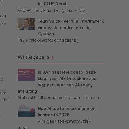
et
bij PLUS Retail
Robbert Butzelaar terug naar PLUS...
jaar
Teun Valckx verruilt interimwerk
 een
voor vaste controllerrol bij
Synthon
Teun Valckx wordt controller bij...
Whitepapers
Is uw financiële consolidatie
klaar voor AI? Ontdek de zes
op
stappen naar een AI-ready
afsluiting
 aan
Artificial Intelligence biedt enorme kansen...
s dat
Hoe AI toe te passen binnen
finance in 2026
n
AI is geen toekomstmuziek
meer...