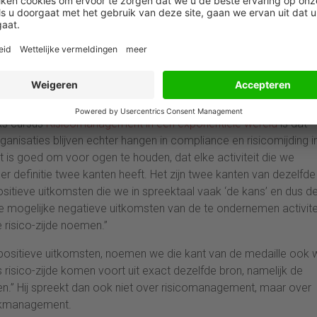
 en performancemanagement integreert tot één strategisch en
tijkvoorbeelden en een interactieve casus ontdek je hoe je risico’s
n van dezelfde medaille
ks cursus
Risicomanagement in een exponentiële wereld
is dat
rganisaties blijven echter hangen in compliance en risicomijding i
Het is goed om voor ogen te houden, dat elke activiteit die we
r definitie twee kanten heeft. Het zijn twee kanten van dezelfde
ositieve uitkomsten die we in spreektaal vaak ‘de kans’ en dus d
e mogelijke negatieve uitkomsten van de te ondernemen activite
de risico-zijde noemen.”
o positieve uitkomsten, noemen we die kant van de medaille ook 
risico-zijde komen voort uit exact dezelfde bron, namelijk de
en.” Hij spreekt dan ook niet over risicomanagement, maar over
iskmanagement.