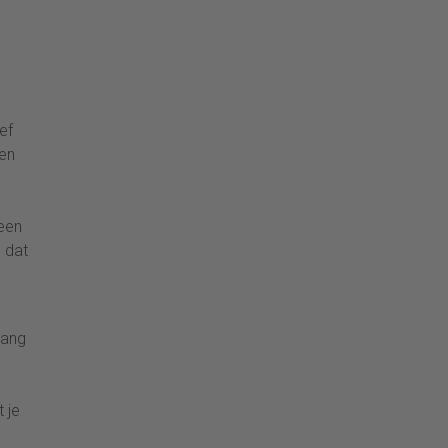
ef
ren
 een
 dat
gang
t je