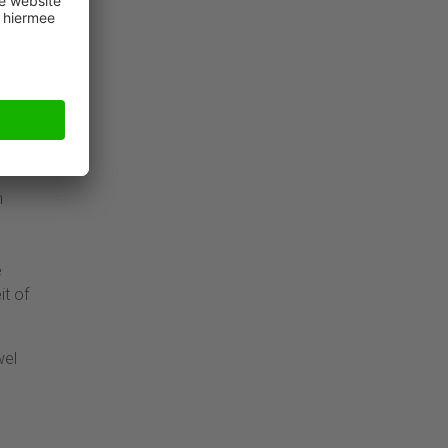
n
e
it of
wel