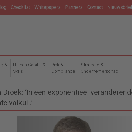
log
Checklist
Whitepapers
Partners
Contact
Nieuwsbrie
ng &
Human Capital &
Risk &
Strategie &
n
Skills
Compliance
Ondernemerschap
 Broek: ‘In een exponentieel veranderend
e valkuil.’