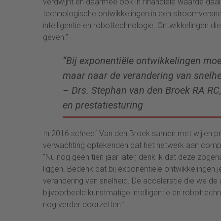
verdwijnt en daarmee ook in financiële waarde daalt.
technologische ontwikkelingen in een stroomversnel
intelligentie en robottechnologie. Ontwikkelingen d
geven.”
“Bij exponentiële ontwikkelingen moet
maar naar de verandering van snelhe
– Drs. Stephan van den Broek RA RC,
en prestatiesturing
In 2016 schreef Van den Broek samen met wijlen p
verwachting optekenden dat het netwerk aan compu
“Nu nog geen tien jaar later, denk ik dat deze zogena
liggen. Bedenk dat bij exponentiële ontwikkelingen 
verandering van snelheid. De acceleratie die we de 
bijvoorbeeld kunstmatige intelligentie en robottec
nog verder doorzetten.”