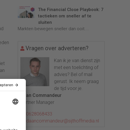
The Financial Close Playbook: 7
tactieken om sneller af te
sluiten
nd
Markten bewegen sneller dan ooit....
heden
Vragen over adverteren?
Kan ik je van dienst zijn
iet
met een toelichting of
van
advies? Bel of mail
gerust. Ik neem graag
de tijd voor je.
Daan Commandeur
Partner Manager
0628068433
daancommandeur@sijthoffmedia.nl
’s