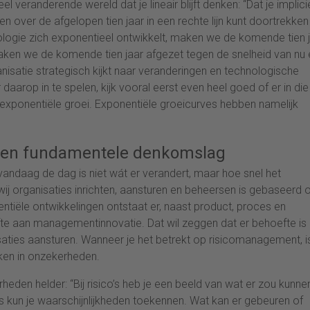
l veranderende wereld dat je lineair blijft denken: “Dat je implici
en over de afgelopen tien jaar in een rechte lijn kunt doortrekken
logie zich exponentieel ontwikkelt, maken we de komende tien 
 maken we de komende tien jaar afgezet tegen de snelheid van nu
anisatie strategisch kijkt naar veranderingen en technologische
daarop in te spelen, kijk vooral eerst even heel goed of er in die
 exponentiële groei. Exponentiële groeicurves hebben namelijk
 een fundamentele denkomslag
vandaag de dag is niet wát er verandert, maar hoe snel het
ij organisaties inrichten, aansturen en beheersen is gebaseerd 
tiële ontwikkelingen ontstaat er, naast product, proces en
e aan managementinnovatie. Dat wil zeggen dat er behoefte is
ties aansturen. Wanneer je het betrekt op risicomanagement, i
nken in onzekerheden.
heden helder: “Bij risico’s heb je een beeld van wat er zou kunne
s kun je waarschijnlijkheden toekennen. Wat kan er gebeuren of