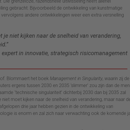
 Die grenzeloze, razendsnelle uitwisseling heeft allerlei
ling gebracht. Bijvoorbeeld de ontwikkeling van kunstmatige
ie vervolgens andere ontwikkelingen weer een extra versnelling
 je niet kijken naar de snelheid van verandering,
id.”
 expert in innovatie, strategisch risicomanagement
rof. Blommaert het boek
Management in Singularity
, waarin zij de
ters ergens tussen 2030 en 2035 ‘slimmer’ zou zijn dan de men
amde ‘technische singulariteit’ dichterbij 2030 dan bij 2035 zal
je niet moet kijken naar de snelheid van verandering, maar naar d
afgelopen drie jaar hebben gezien in de ontwikkeling van
hnologie is enorm en zal zich naar verwachting ook de komende j