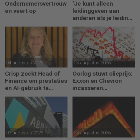
Ondernemersvertrouw
‘Je kunt alleen
en veert op
leidinggeven aan
anderen als je leiding
kunt geven aan jezelf’
04 augustus 2026
03 augustus 2026
Crisp zoekt Head of
Oorlog stuwt olieprijs:
Finance om prestaties
Exxon en Chevron
en AI-gebruik te
incasseren
versnellen
miljardenwinsten
03 augustus 2026
03 augustus 2026